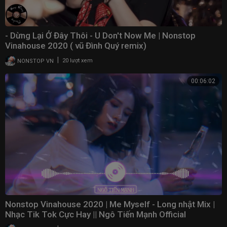
- Dừng Lại Ở Đây Thôi - U Don't Now Me | Nonstop
Vinahouse 2020 ( vũ Đình Quý remix)
|
NONSTOP VN
20 lượt xem
00:06:02
Nonstop Vinahouse 2020 | Me Myself - Long nhật Mix |
Nhạc Tik Tok Cực Hay || Ngô Tiến Mạnh Official