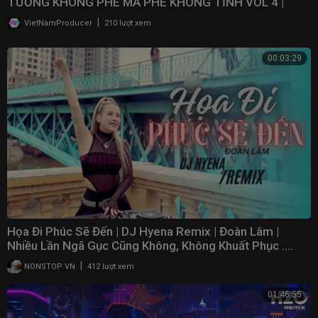
TƯỞNG KHÔNG PHÊ MÀ PHÊ KHÔNG TỈNH VOL 4 |
NONSTOP VN
|
VietNamProducer
210 lượt xem
00:03:29
Họa Đi Phúc Sẽ Đến | DJ Hyena Remix | Đoàn Lâm |
Nhiều Lần Ngã Gục Cũng Không, Không Khuất Phục ....
|
NONSTOP VN
412 lượt xem
01:46:55