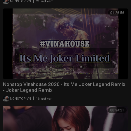
|
NONSTOP VN
21 lượt xem
01:26:56
Nonstop Vinahouse 2020 - Its Me Joker Legend Remix
- Joker Legend Remix
|
NONSTOP VN
16 lượt xem
00:34:21