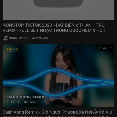
NONSTOP TIKTOK 2023 - ĐÁY BIỂN x THANH TRỪ
REMIX - FULL SET NHẠC TRUNG QUỐC REMIX HOT
TRENDS TIKTOK
|
NONSTOP VN
37 lượt xem
01:49:17
Danh Vọng Remix - Giờ Người Phương Xa Nơi Ấy Có Vui