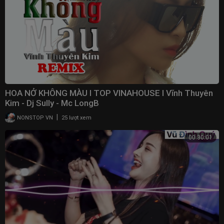
HOA NỞ KHÔNG MÀU I TOP VINAHOUSE I Vĩnh Thuyên
Kim - Dj Sully - Mc LongB
|
NONSTOP VN
25 lượt xem
00:30:01