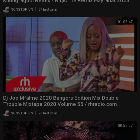
Không Người Remix - Nhạc Trẻ Remix Hay Nhất 2023
|
NONSTOP VN
37 lượt xem
01:08:47
Dj Joe Mfalme 2020 Bangers Edition Mix Double
Trouble Mixtape 2020 Volume 55 / rhradio.com
|
NONSTOP VN
29 lượt xem
00:55:57