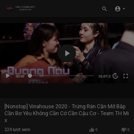
00:00
01:07:15
20
[Nonstop] Vinahouse 2020 - Trứng Rán Cần Mỡ Bắp
Cần Bơ Yêu Không Cần Cớ Cần Cậu Cơ - Team TH Mi
x
224
lượt xem
0
0