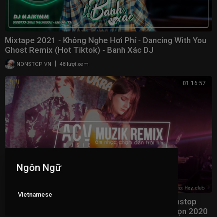
Mixtape 2021 - Không Nghe Hơi Phí - Dancing With You
Ghost Remix (Hot Tiktok) - Banh Xác DJ
|
NONSTOP VN
48 lượt xem
01:16:57
Ngôn Ngữ
Vietnamese
Nhạc Trẻ Remix 8X 9X Hay Nhất Hiện Nay - Nonstop
2020 Vinahouse - Lk Nhạc Trẻ Remix Tuyển Chọn 2020