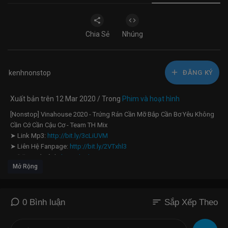
Chia Sẻ
Nhúng
kenhnonstop
ĐĂNG KÝ
Xuất bản trên 12 Mar 2020 / Trong
Phim và hoạt hình
[Nonstop] Vinahouse 2020 - Trứng Rán Cần Mỡ Bắp Cần Bơ Yêu Không
Cần Cớ Cần Cậu Cơ - Team TH Mix
➤ Link Mp3:
http://bit.ly/3cLiUVM
➤ Liên Hệ Fanpage:
http://bit.ly/2VTxhl3
➤ Đăng Ký Kênh:
http://bit.ly/2oG5zKi
Mở Rộng
➤ Lyrics : Đang cập nhật....
✪ Kênh Nonstop - Kênh nhạc sàn mixcloud - tuyển tập nhạc nonstop
bay phòng hay nhất, mới nhất và không quảng cáo ! AE nhớ bấm đăng
sort
0 Bình luận
Sắp Xếp Theo
ký ủng hộ kênh nhé !
✪ Nếu có vấn đề về bản quyền liên quan đến VIDEO xin quý vị vui lòng