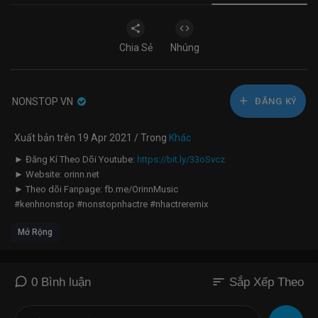
Chia Sẻ
Nhúng
NONSTOP VN
ĐĂNG KÝ
Xuất bản trên 19 Apr 2021 / Trong
Khác
► Đăng Kí Theo Dõi Youtube:
https://bit.ly/33oSvcz
► Website: orinn.net
► Theo dõi Fanpage: fb.me/OrinnMusic
#kenhnonstop #nonstopnhactre #nhactreremix
--------------------------------------------------------------------
Mở Rộng
☞ LH Vấn Đề Bản Quyền:
contact@orinn.net
© Bản quyền Video thuộc về CT Media & Orinn Music
© Copyright by CT Media & Orinn Music ☞ Do not Reup
--------------------------------------------------------------------
sort
0 Bình luận
Sắp Xếp Theo