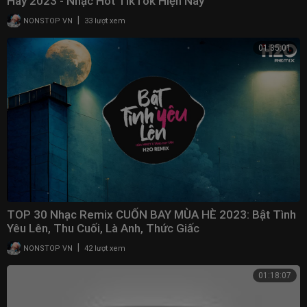
Hay 2023 - Nhạc Hot TikTok Hiện Nay
|
NONSTOP VN
33 lượt xem
01:35:01
TOP 30 Nhạc Remix CUỐN BAY MÙA HÈ 2023: Bật Tình
Yêu Lên, Thu Cuối, Là Anh, Thức Giấc
|
NONSTOP VN
42 lượt xem
01:18:07