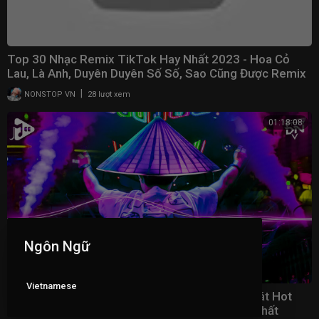
Top 30 Nhạc Remix TikTok Hay Nhất 2023 - Hoa Cỏ
Lau, Là Anh, Duyên Duyên Số Số, Sao Cũng Được Remix
|
NONSTOP VN
28 lượt xem
01:18:08
Ngôn Ngữ
Vietnamese
Nhạc Trend Tiktok Remix 2023 - Top 20 Bài Hát Hot
Nhất Trên TikTok - BXH Nhạc Trẻ Remix Mới Nhất