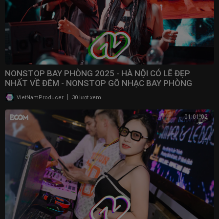
NONSTOP BAY PHÒNG 2025 - HÀ NỘI CÓ LẼ ĐẸP
NHẤT VỀ ĐÊM - NONSTOP GÕ NHẠC BAY PHÒNG
BASS CỰC MẠNH 2025
|
VietNamProducer
30 lượt xem
01:01:02