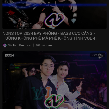
NONSTOP 2024 BAY PHÒNG - BASS CỰC CĂNG -
TƯỞNG KHÔNG PHÊ MÀ PHÊ KHÔNG TỈNH VOL 4 |
NONSTOP VN
|
VietNamProducer
209 lượt xem
00:54:59