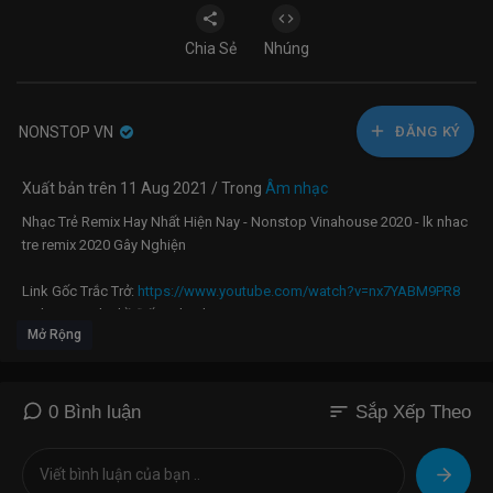
Chia Sẻ
Nhúng
NONSTOP VN
ĐĂNG KÝ
Xuất bản trên 11 Aug 2021 / Trong
Âm nhạc
Nhạc Trẻ Remix Hay Nhất Hiện Nay - Nonstop Vinahouse 2020 - lk nhac
tre remix 2020 Gây Nghiện
Link Gốc Trắc Trở:
https://www.youtube.com/watch?v=nx7YABM9PR8
Link Goc Anh Thề Đấy - Thanh Hưng |
Mở Rộng
https://www.youtube.com/watch?v=hnXZG1WxczU
#nonstop #vinahouse #buonlamchiemoi#hoanokhongmau
#nhactreremix
LINK GỐC CHỈ LÀ KHÔNG CÙNG NHAU :
sort
0 Bình luận
Sắp Xếp Theo
https://www.youtube.com/watch?v=UqKVL56IJB8
lINK GỐC SUỐT ĐỜI KHÔNG XỨNG :
https://www.youtube.com/watch?
v=jc1hmvbkO6Q