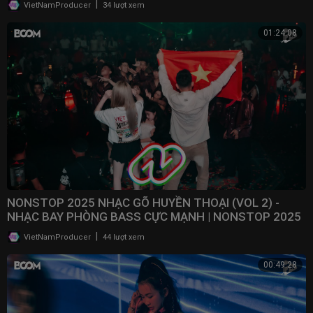
|
VietNamProducer
34 lượt xem
01:24:08
NONSTOP 2025 NHẠC GÕ HUYỀN THOẠI (VOL 2) -
NHẠC BAY PHÒNG BASS CỰC MẠNH | NONSTOP 2025
VINAHOUSE
|
VietNamProducer
44 lượt xem
00:49:28