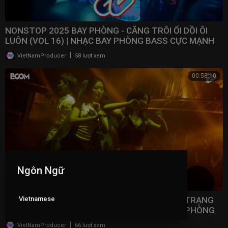
NONSTOP 2025 BAY PHÒNG - CĂNG TRÔI ỐI DỒI ÔI
LUÔN (VOL 16) | NHẠC BAY PHÒNG BASS CỰC MẠNH ​
|
VietNamProducer
58 lượt xem
00:58:10
Ngôn Ngữ
Vietnamese
NONSTOP 2025 VINAHOUSE VIỆT MIX - TÂM TRẠNG
NHẤT BẢNG XẾP HẠNG (VOL 15) | NHẠC BAY PHÒNG
2025
|
VietNamProducer
66 lượt xem