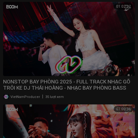
01:02:22
NONSTOP BAY PHÒNG 2025 - FULL TRACK NHẠC GÕ
TRÔI KE DJ THÁI HOÀNG - NHẠC BAY PHÒNG BASS
CWCH MẠNH
|
VietNamProducer
35 lượt xem
01:00:36