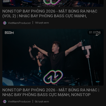
NONSTOP BAY PHÒNG 2026 - MẶT BÚNG RA NHẠC
(VOL 2) | NHẠC BAY PHÒNG BASS CỰC MẠNH,
NONSTOP 2025
|
VietNamProducer
18 lượt xem
01:01:19
NONSTOP BAY PHÒNG 2026 - MẶT BÚNG RA NHẠC |
NHẠC BAY PHÒNG BASS CỰC MẠNH, NONSTOP
VINAHOUSE 2025
|
VietNamProducer
56 lượt xem