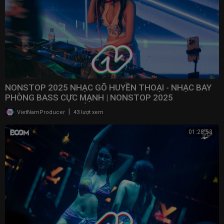
NONSTOP 2025 NHẠC GÕ HUYỀN THOẠI - NHẠC BAY
PHÒNG BASS CỰC MẠNH | NONSTOP 2025
VINAHOUSE BAY PHÒNG
|
VietNamProducer
43 lượt xem
01:28:53