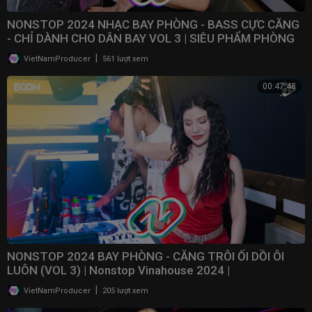
NONSTOP 2024 NHẠC BAY PHÒNG - BASS CỰC CĂNG
- CHỈ DÀNH CHO DÂN BAY VOL 3 | SIÊU PHẨM PHÒNG
BAY 2024
|
VietNamProducer
561 lượt xem
00:47:48
NONSTOP 2024 BAY PHÒNG - CĂNG TRÔI ỐI DỒI ÔI
LUÔN (VOL 3) | Nonstop Vinahouse 2024 | ​
⁠@NONSTOPVNDJ
|
VietNamProducer
205 lượt xem