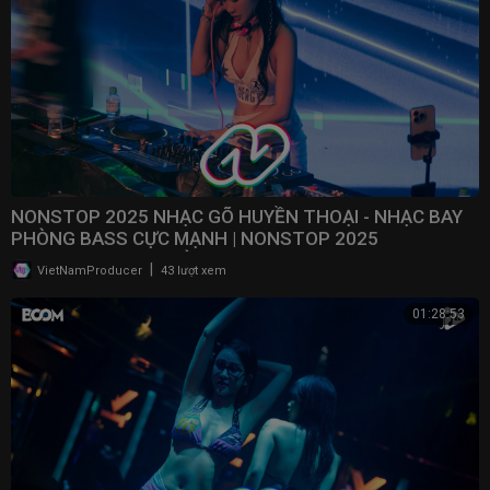
NONSTOP 2025 NHẠC GÕ HUYỀN THOẠI - NHẠC BAY
PHÒNG BASS CỰC MẠNH | NONSTOP 2025
VINAHOUSE BAY PHÒNG
|
VietNamProducer
43 lượt xem
01:28:53