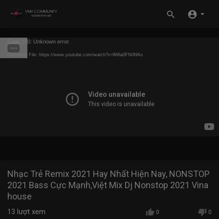
Code 150: Unknown error.
Download File: https://www.youtube.com/watch?v=lM6a0FN0NKo
Nhạc Trẻ Remix 2021 Hay Nhất Hiện Nay, NONSTOP
2021 Bass Cực Mạnh,Việt Mix Dj Nonstop 2021 Vina
house
13
lượt xem
0
0