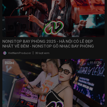
NONSTOP BAY PHÒNG 2025 - HÀ NỘI CÓ LẼ ĐẸP
NHẤT VỀ ĐÊM - NONSTOP GÕ NHẠC BAY PHÒNG
BASS CỰC MẠNH 2025
|
VietNamProducer
30 lượt xem
01:01:02