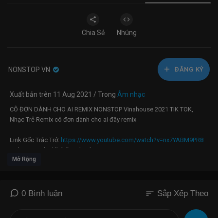
Chia Sẻ
Nhúng
NONSTOP VN
ĐĂNG KÝ
Xuất bản trên 11 Aug 2021 / Trong
Âm nhạc
CÔ ĐƠN DÀNH CHO AI REMIX NONSTOP Vinahouse 2021 TIK TOK,
Nhạc Trẻ Remix cô đơn dành cho ai đây remix
Link Gốc Trắc Trở:
https://www.youtube.com/watch?v=nx7YABM9PR8
Link Goc Anh Thề Đấy - Thanh Hưng |
Mở Rộng
https://www.youtube.com/watch?v=hnXZG1WxczU
#nonstop #vinahouse #buonlamchiemoi#hoanokhongmau
#nhactreremix
LINK GỐC CHỈ LÀ KHÔNG CÙNG NHAU :
sort
0 Bình luận
Sắp Xếp Theo
https://www.youtube.com/watch?v=UqKVL56IJB8
lINK GỐC SUỐT ĐỜI KHÔNG XỨNG :
https://www.youtube.com/watch?