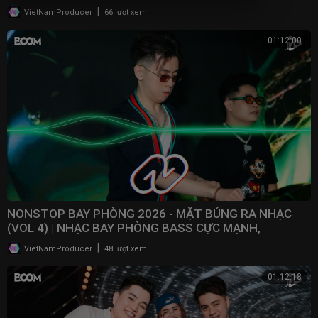
2025
|
VietNamProducer
66 lượt xem
01:12:00
NONSTOP BAY PHÒNG 2026 - MẶT BÚNG RA NHẠC
(VOL 4) | NHẠC BAY PHÒNG BASS CỰC MẠNH,
NONSTOP 2025
|
VietNamProducer
48 lượt xem
01:12:18