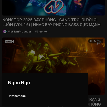
NONSTOP 2025 BAY PHÒNG - CĂNG TRÔI ỐI DỒI ÔI
LUÔN (VOL 16) | NHẠC BAY PHÒNG BASS CỰC MẠNH ​
|
VietNamProducer
59 lượt xem
00:58:10
Ngôn Ngữ
Vietnamese
NONSTOP 2025 VINAHOUSE VIỆT MIX - TÂM TRẠNG
NHẤT BẢNG XẾP HẠNG (VOL 15) | NHẠC BAY PHÒNG