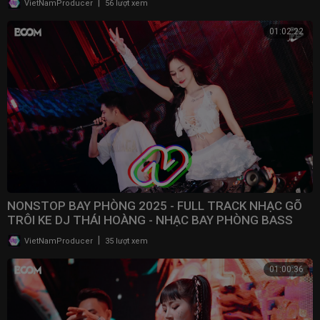
|
VietNamProducer
56 lượt xem
01:02:22
NONSTOP BAY PHÒNG 2025 - FULL TRACK NHẠC GÕ
TRÔI KE DJ THÁI HOÀNG - NHẠC BAY PHÒNG BASS
CWCH MẠNH
|
VietNamProducer
35 lượt xem
01:00:36