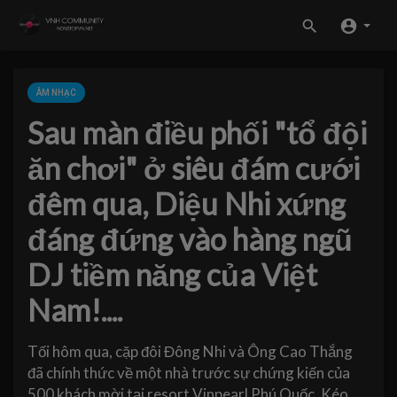
ÂM NHẠC
Sau màn điều phối "tổ đội
ăn chơi" ở siêu đám cưới
đêm qua, Diệu Nhi xứng
đáng đứng vào hàng ngũ
DJ tiềm năng của Việt
Nam!....
Tối hôm qua, cặp đôi Đông Nhi và Ông Cao Thắng
đã chính thức về một nhà trước sự chứng kiến của
500 khách mời tại resort Vinpearl Phú Quốc. Kéo