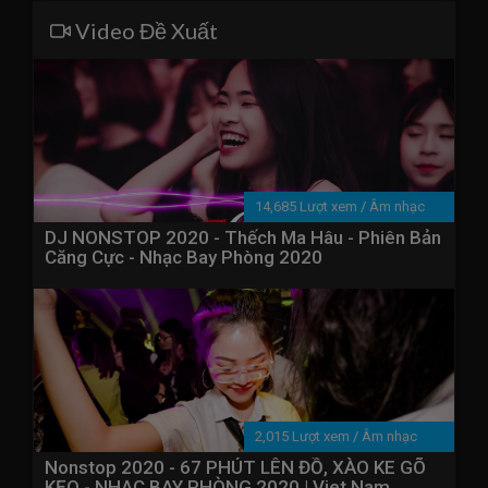
Video Đề Xuất
14,685 Lượt xem
/
Âm nhạc
DJ NONSTOP 2020 - Thếch Ma Hâu - Phiên Bản
Căng Cực - Nhạc Bay Phòng 2020
2,015 Lượt xem
/
Âm nhạc
Nonstop 2020 - 67 PHÚT LÊN ĐỒ, XÀO KE GÕ
KẸO - NHẠC BAY PHÒNG 2020 | Viet Nam