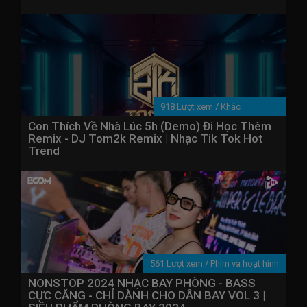
918 Lượt xem
/
Khác
Con Thích Về Nhà Lúc 5h (Demo) Đi Học Thêm
Remix - DJ Tom2k Remix | Nhạc Tik Tok Hot
Trend
561 Lượt xem
/
Phim và hoạt hình
NONSTOP 2024 NHẠC BAY PHÒNG - BASS
CỰC CĂNG - CHỈ DÀNH CHO DÂN BAY VOL 3 |