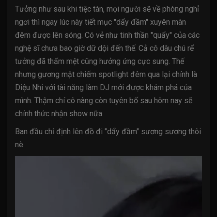
Tưởng như sau khi tiệc tàn, mọi người sẽ về phòng nghỉ
ngơi thì ngay lúc này tiết mục "dẩy đầm" xuyên màn
đêm được lên sóng. Có vẻ như tinh thần "quẩy" của các
nghệ sĩ chưa bao giờ dữ dội đến thế. Cả cô dâu chú rể
tưởng đã thấm mệt cũng hưởng ứng cực sung. Thế
nhưng gương mặt chiếm spotlight đêm qua lại chính là
Diệu Nhi với tài năng làm DJ mới được khám phá của
mình. Thậm chí cô nàng còn tuyên bố sau hôm nay sẽ
chính thức nhận show nữa.
Ban đầu chỉ định lên đồ đi "dẩy đầm" sương sương thôi
nè.