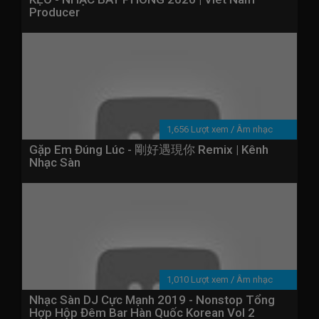
Producer
1,656 Lượt xem
/
Âm nhạc
Gặp Em Đúng Lúc - 剛好遇現你 Remix | Kênh
Nhạc Sàn
1,010 Lượt xem
/
Âm nhạc
Nhạc Sàn DJ Cực Mạnh 2019 - Nonstop Tổng
Hợp Hộp Đêm Bar Hàn Quốc Korean Vol 2