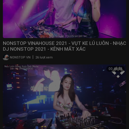
NONSTOP VINAHOUSE 2021 - VỤT KE LÚ LUÔN - NHẠC
DJ NONSTOP 2021 - KÊNH MẤT XÁC
|
NONSTOP VN
26 lượt xem
00:46:38