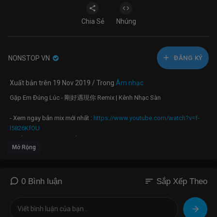
Chia Sẻ
Nhúng
NONSTOP VN
ĐĂNG KÝ
Xuất bản trên 19 Nov 2019 / Trong
Âm nhạc
Gặp Em Đúng Lúc - 剛好遇現你 Remix | Kênh Nhạc Sàn
- Xem ngay bản mix mới nhất :
https://www.youtube.com/watch?v=f-
l5826KfOU
- Link MP3 : Comment Ghim
Mở Rộng
- Page :
https://www.facebook.com/NhacSanTop
© KÊNH NHẠC SÀN - Nhạc vinahouse hay nhất dành cho giới trẻ
sort
0 Bình luận
Sắp Xếp Theo