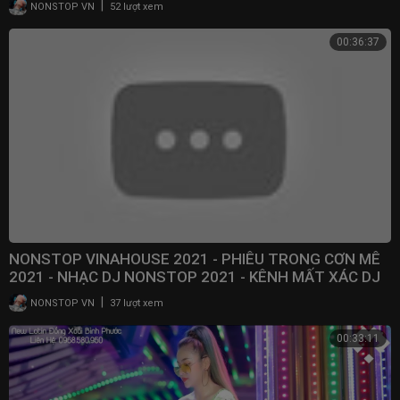
|
NONSTOP VN
52 lượt xem
00:36:37
NONSTOP VINAHOUSE 2021 - PHIÊU TRONG CƠN MÊ
2021 - NHẠC DJ NONSTOP 2021 - KÊNH MẤT XÁC DJ
|
NONSTOP VN
37 lượt xem
00:33:11