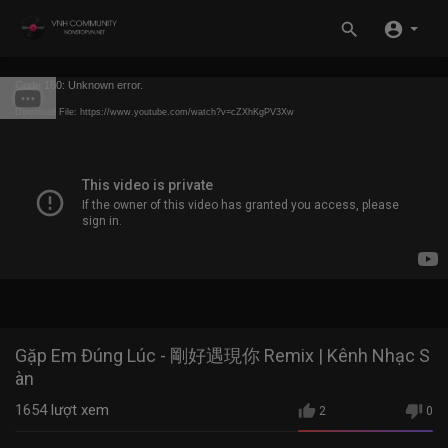
Code 150: Unknown error.
Download File: https://www.youtube.com/watch?v=cZXhKgPV3Xw
Gặp Em Đúng Lúc - 剛好遇現你 Remix | Kênh Nhạc S
àn
1654
lượt xem
2
0