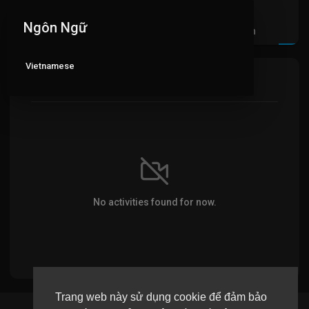
Ngôn Ngữ
Videos
PlayLists
Video đã thích
Ac
Vietnamese
Most recent activities
No activities found for now.
Trang web này sử dụng cookie để đảm bảo