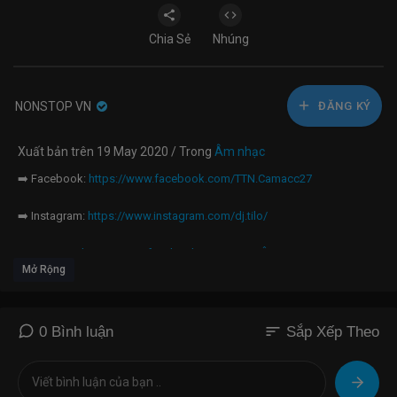
Chia Sẻ
Nhúng
NONSTOP VN
ĐĂNG KÝ
Xuất bản trên 19 May 2020 / Trong
Âm nhạc
➡️ Facebook:
https://www.facebook.com/TTN.Camacc27
➡️ Instagram:
https://www.instagram.com/dj.tilo/
➡️ Fanpage:
https://www.facebook.com/DJ-TILÔ-1405443649765722
Mở Rộng
➡️ Soundclound:
https://soundcloud.com/dj-tin-5
___
sort
0 Bình luận
Sắp Xếp Theo
#DJTilo