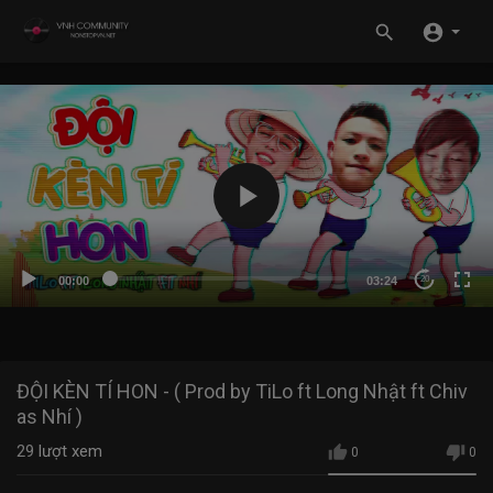
00:00
03:24
20
ĐỘI KÈN TÍ HON - ( Prod by TiLo ft Long Nhật ft Chiv
as Nhí )
29
lượt xem
0
0