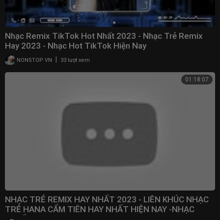
Nhạc Remix TikTok Hot Nhất 2023 - Nhạc Trẻ Remix
Hay 2023 - Nhạc Hot TikTok Hiện Nay
|
NONSTOP VN
33 lượt xem
01:18:07
NHẠC TRẺ REMIX HAY NHẤT 2023 - LIÊN KHÚC NHẠC
TRẺ HANA CẨM TIÊN HAY NHẤT HIỆN NAY -NHẠC
TUYỂN CHỌN