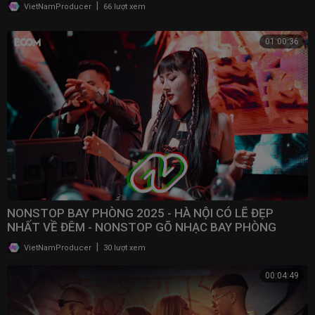
2025
|
VietNamProducer
66 lượt xem
01:00:36
NONSTOP BAY PHÒNG 2025 - HÀ NỘI CÓ LẼ ĐẸP
NHẤT VỀ ĐÊM - NONSTOP GÕ NHẠC BAY PHÒNG
BASS CỰC MẠNH 2025
|
VietNamProducer
30 lượt xem
00:04:49