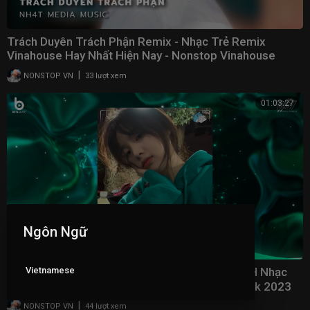
Trách Duyên Trách Phận Remix - Nhạc Trẻ Remix
Vinahouse Hay Nhất Hiện Nay - Nonstop Vinahouse
2023
|
NONSTOP VN
33 lượt xem
01:03:27
Ngôn Ngữ
Vietnamese
Top 20 Bản Nhạc Nghe Nhiều Nhất 2023 ♫ BXH Nhạc
Trẻ Remix Hot TikTok - Nhạc Remix Hot TikTok 2023
|
NONSTOP VN
44 lượt xem