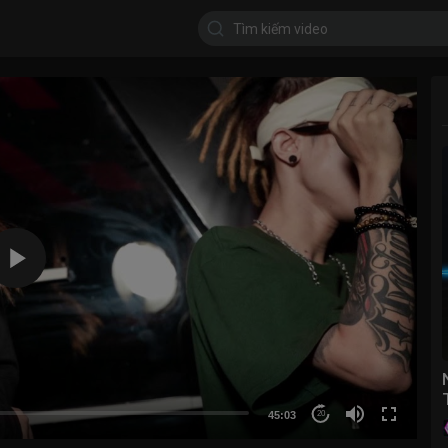
45:03
20