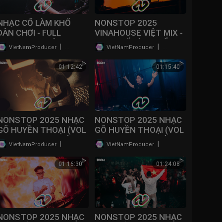
NHẠC CỔ LÀM KHỔ
NONSTOP 2025
DÂN CHƠI - FULL
VINAHOUSE VIỆT MIX -
TRACK DJ THÁI
NHẠC CỔ LÀM KHỔ
|
|
VietNamProducer
45 lượt xem
VietNamProducer
71 lượt xem
HOÀNG (VOL 14) |
DÂN CHƠI - NONSTOP
NONSTOP BAY PHÒNG
BAY PHÒNG 2025 /
01:12:42
01:15:40
2025
@NONSTOPVNDJ
NONSTOP 2025 NHẠC
NONSTOP 2025 NHẠC
GÕ HUYỀN THOẠI (VOL
GÕ HUYỀN THOẠI (VOL
5) - NHẠC BAY PHÒNG
4) - NHẠC BAY PHÒNG
|
|
VietNamProducer
71 lượt xem
VietNamProducer
44 lượt xem
BASS CỰC MẠNH |
BASS CỰC MẠNH |
NONSTOP 2025
NONSTOP 2025
01:16:30
01:24:08
VINAHOUSE
VINAHOUSE
NONSTOP 2025 NHẠC
NONSTOP 2025 NHẠC