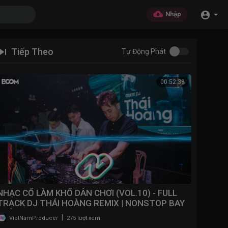
Nhập
Tiếp Theo
Tự Động Phát
00:52:38
NHẠC CỔ LÀM KHỔ DÂN CHƠI (VOL.10) - FULL
TRACK DJ THÁI HOÀNG REMIX | NONSTOP BAY
PHÒNG 2025
|
VietNamProducer
275 lượt xem