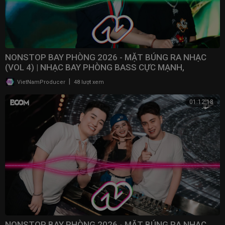
NONSTOP BAY PHÒNG 2026 - MẶT BÚNG RA NHẠC
(VOL 4) | NHẠC BAY PHÒNG BASS CỰC MẠNH,
NONSTOP 2025
|
VietNamProducer
48 lượt xem
01:12:18
NONSTOP BAY PHÒNG 2026 - MẶT BÚNG RA NHẠC