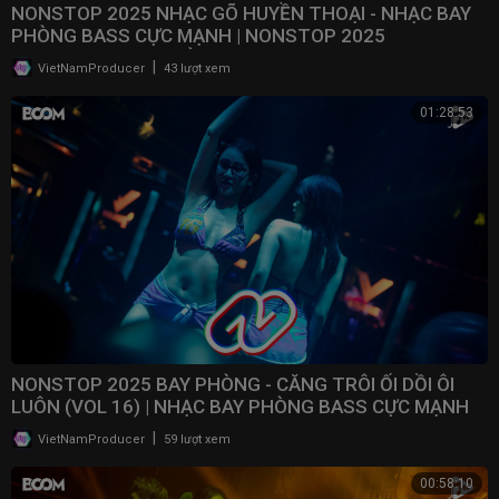
NONSTOP 2025 NHẠC GÕ HUYỀN THOẠI - NHẠC BAY
PHÒNG BASS CỰC MẠNH | NONSTOP 2025
VINAHOUSE BAY PHÒNG
|
VietNamProducer
43 lượt xem
01:28:53
NONSTOP 2025 BAY PHÒNG - CĂNG TRÔI ỐI DỒI ÔI
LUÔN (VOL 16) | NHẠC BAY PHÒNG BASS CỰC MẠNH ​
|
VietNamProducer
59 lượt xem
00:58:10