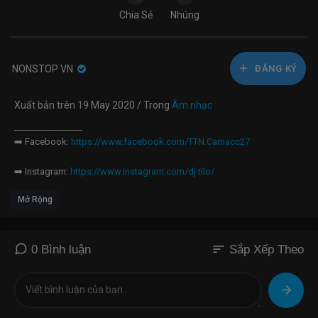
Chia Sẻ
Nhúng
NONSTOP VN
ĐĂNG KÝ
Xuất bản trên 19 May 2020 / Trong
Âm nhạc
________________
➡️ Facebook:
https://www.facebook.com/TTN.Camacc27
➡️ Instagram:
https://www.instagram.com/dj.tilo/
Mở Rộng
➡️ Fanpage:
https://www.facebook.com/DJ-TILÔ-1405443649765722
➡️ Soundclound:
https://soundcloud.com/dj-tin-5
sort
0 Bình luận
Sắp Xếp Theo
___________________
#DJTilo