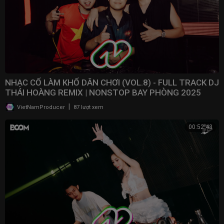
NHẠC CỔ LÀM KHỔ DÂN CHƠI (VOL.8) - FULL TRACK DJ
THÁI HOÀNG REMIX | NONSTOP BAY PHÒNG 2025
|
VietNamProducer
87 lượt xem
00:52:43