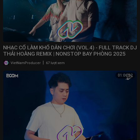
NHẠC CỔ LÀM KHỔ DÂN CHƠI (VOL.4) - FULL TRACK DJ
THÁI HOÀNG REMIX | NONSTOP BAY PHÒNG 2025
|
VietNamProducer
67 lượt xem
01:06:02