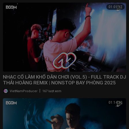
01:01:17
NHẠC CỔ LÀM KHỔ DÂN CHƠI (VOL.5) - FULL TRACK DJ
THÁI HOÀNG REMIX | NONSTOP BAY PHÒNG 2025
|
VietNamProducer
167 lượt xem
01:14:30