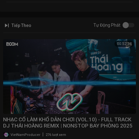
Tự Động Phát
Tiếp Theo
00:52:38
NHẠC CỔ LÀM KHỔ DÂN CHƠI (VOL.10) - FULL TRACK
DJ THÁI HOÀNG REMIX | NONSTOP BAY PHÒNG 2025
|
VietNamProducer
276 lượt xem