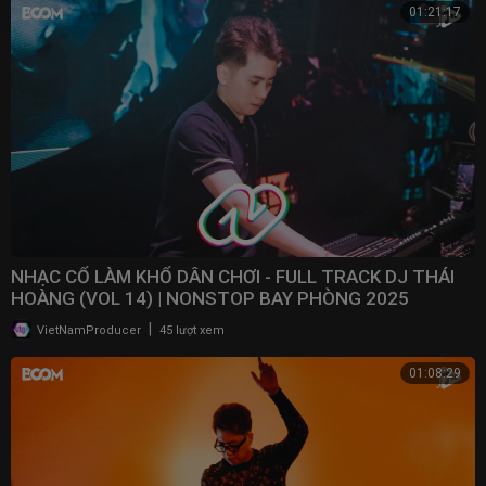
01:21:17
NHẠC CỔ LÀM KHỔ DÂN CHƠI - FULL TRACK DJ THÁI
HOÀNG (VOL 14) | NONSTOP BAY PHÒNG 2025
|
VietNamProducer
45 lượt xem
01:08:29