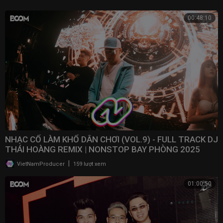
00:48:10
NHẠC CỔ LÀM KHỔ DÂN CHƠI (VOL.9) - FULL TRACK DJ
THÁI HOÀNG REMIX | NONSTOP BAY PHÒNG 2025
|
VietNamProducer
159 lượt xem
01:00:50