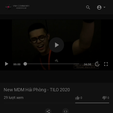
00:00
04:58
20
New MDM Hải Phòng - TILO 2020
29
lượt xem
0
0