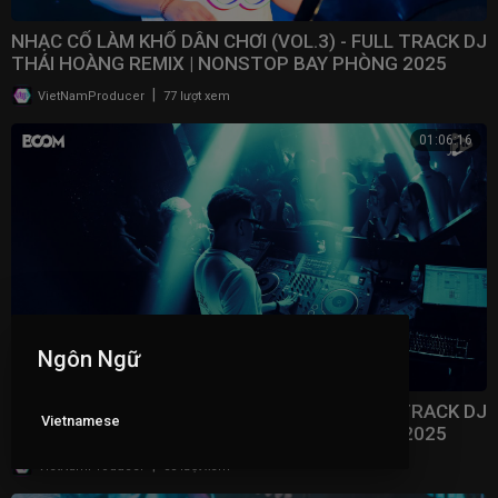
NHẠC CỔ LÀM KHỔ DÂN CHƠI (VOL.3) - FULL TRACK DJ
THÁI HOÀNG REMIX | NONSTOP BAY PHÒNG 2025
|
VietNamProducer
77 lượt xem
01:06:16
Ngôn Ngữ
NHẠC CỔ LÀM KHỔ DÂN CHƠI (VOL.2) - FULL TRACK DJ
Vietnamese
THÁI HOÀNG REMIX | NONSTOP BAY PHÒNG 2025
|
VietNamProducer
58 lượt xem