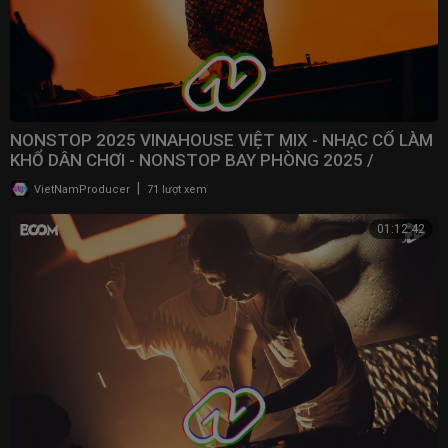
NONSTOP 2025 VINAHOUSE VIỆT MIX - NHẠC CỔ LÀM
KHỔ DÂN CHƠI - NONSTOP BAY PHÒNG 2025 /
@NONSTOPVNDJ
|
VietNamProducer
71 lượt xem
01:12:42