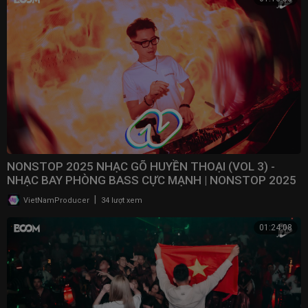
NONSTOP 2025 NHẠC GÕ HUYỀN THOẠI (VOL 3) -
NHẠC BAY PHÒNG BASS CỰC MẠNH | NONSTOP 2025
VINAHOUSE
|
VietNamProducer
34 lượt xem
01:24:08