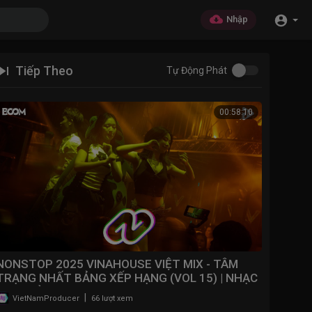
Nhập
Tiếp Theo
Tự Động Phát
00:58:10
NONSTOP 2025 VINAHOUSE VIỆT MIX - TÂM
TRẠNG NHẤT BẢNG XẾP HẠNG (VOL 15) | NHẠC
BAY PHÒNG 2025
|
VietNamProducer
66 lượt xem