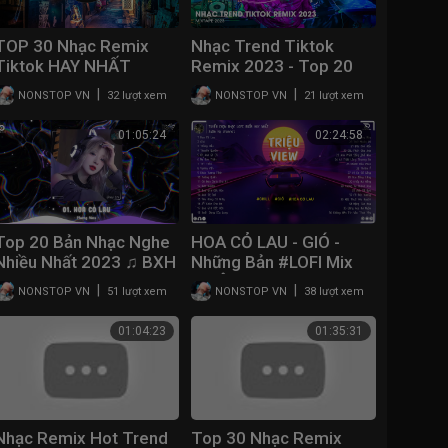
TOP 30 Nhạc Remix
Nhạc Trend Tiktok
Tiktok HAY NHẤT
Remix 2023 - Top 20
2023: Khúc Vương Tình,
Bài Hát Hot Nhất Trên
|
|
NONSTOP VN
32 lượt xem
NONSTOP VN
21 lượt xem
Hoa Cỏ Lau, Rượu Mừng
TikTok - BXH Nhạc Trẻ
Hóa Người Dưng, Gió
Remix Mới Nhất
01:05:24
02:24:58
Top 20 Bản Nhạc Nghe
HOA CỎ LAU - GIÓ -
Nhiều Nhất 2023 ♫ BXH
Những Bản #LOFI Mix
TRIỆU VIEW Gây Nghiện
Nhạc Trẻ Remix Hot
|
|
NONSTOP VN
51 lượt xem
NONSTOP VN
38 lượt xem
Hay Nhất 2023 - Nhạc
TikTok - Nhạc Remix
Chill Hot TikTok
Hot TikTok 2023
01:04:23
01:35:31
Nhạc Remix Hot Trend
Top 30 Nhạc Remix