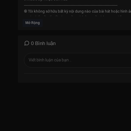
--------------------------------------------------------------------------------
® Tôi không sở hữu bất kỳ nội dung nào của bài hát hoặc hình ả
tranh chấp về vấn đề tác quyền, và bản quyền liên quan đến VIDE
Mở Rộng
☎ I do not own any of the content of the song or picture it has
about copyright relating to VIDEO. Please contact by mail:
Djtai
0 Bình luận
----------------------------------------------------------------------------------
??? CHÚC ANH EM NGHE NHẠC VUI VẺ ???
⚙️TAG VIDEO: nonstop vinahouse 2020,nonstop vinahouse,non
2020,nhạc sàn 2020,nhạc bay phòng 2020,nonstop bay phòng,n
vinahouse tik tok,nonsstop full track 2020,nhạc sàn dj 2020,n
soundcloud,nhạc sàn hub,nhạc dj tik tok,sinh nhật,nonstop si
hát mừng sinh nhật remix,khúc hát mừng sinh nhật tiktok remi
birthday remix