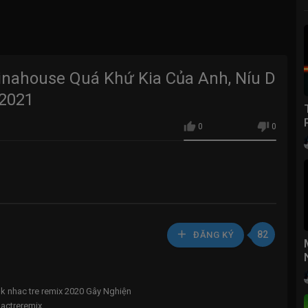
ahouse Quá Khứ Kia Của Anh, Níu D
 2021
0
0
82
ĐĂNG KÝ
k nhac tre remix 2020 Gây Nghiện
ctreremix