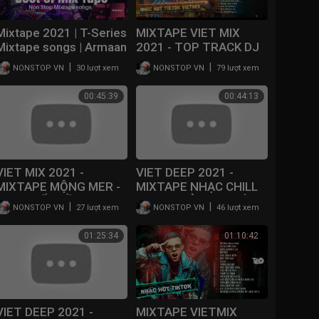
Mixtape 2021 | T-Series
MIXTAPE VIET MIX
Mixtape songs | Armaan
2021 - TOP TRACK DJ
Malik, Neha kakkar,
TILO MIX 2021 | NHẠC
|
|
NONSTOP VN
30 lượt xem
NONSTOP VN
79 lượt xem
Jubin, Shirley Setia...
HOT TIKTOK REMIX
CĂNG ĐÉT
00:45:39
00:44:13
VIET MIX 2021 -
VIET DEEP 2021 -
MIXTAPE MỘNG MER -
MIXTAPE NHẠC CHILL
NHẠC BỐC ĐẦU 2021
SANG CHẢNH - NHỚ
|
|
NONSTOP VN
27 lượt xem
NONSTOP VN
46 lượt xem
ĐEO TAI NGHE -
MIXBOX MUSIC
01:25:34
01:10:42
VIET DEEP 2021 -
MIXTAPE VIETMIX