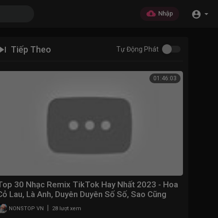
Nhập
Tiếp Theo
Tự Động Phát
01:46:03
Top 30 Nhạc Remix TikTok Hay Nhất 2023 - Hoa
Cỏ Lau, Là Anh, Duyên Duyên Số Số, Sao Cũng
Được Remix
|
NONSTOP VN
28 lượt xem