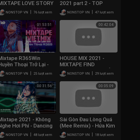
MIXTAPE LOVE STORY
2021 part 2 - TOP
(Willzi) - DEEP HOUSE
TRACK DJ TILO MIX
|
|
NONSTOP VN
76 lượt xem
NONSTOP VN
47 lượt xem
CHILL FULL DAY
2021 | NHẠC HOT
TIKTOK
01:53:51
00:42:04
Mixtape R365Win
HOUSE MIX 2021 -
Huyền Thoại Trở Lại -
MIXTAPE FIND
Vietmix 2021 - Sung
YOURSELF x NHƯ MỘT
|
|
NONSTOP VN
25 lượt xem
NONSTOP VN
29 lượt xem
Tươi Lên Luôn - Tilo Mix
NGƯỜI DƯNG - DEEP
HOUSE CHILL AT HOME
00:31:56
00:05:09
Mixtape 2021 - Không
Sài Gòn Đau Lòng Quá
Nghe Hơi Phí - Dancing
(Mee Remix) - Hứa Kim
With You Ghost Remix
Tuyền x Hoàng Duyên |
|
|
NONSTOP VN
48 lượt xem
NONSTOP VN
18 lượt xem
(Hot Tiktok) - Banh Xác
Mee Media