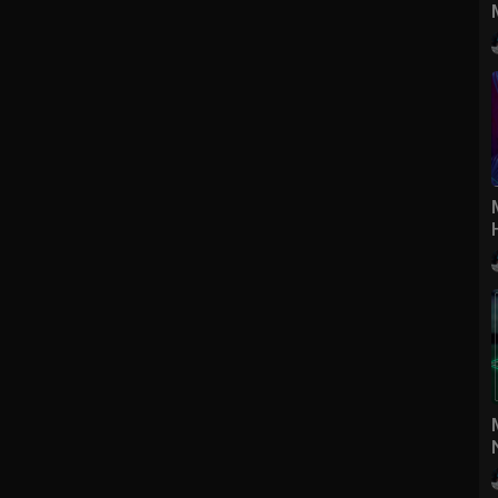
Music Video Hot, Phim Ca Nhạc và Liên Khúc nhạc trẻ remix hay
 các tổ chức, cá nhân không reup dưới mọi hình thức.
Music Video Hot, Phim Ca Nhạc và Liên Khúc nhạc trẻ remix hay
 các tổ chức, cá nhân không reup dưới mọi hình thức.