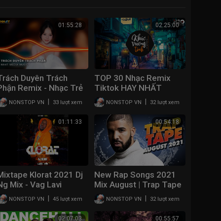
01:55:28
02:25:00
Trách Duyên Trách
TOP 30 Nhạc Remix
Phận Remix - Nhạc Trẻ
Tiktok HAY NHẤT
Remix Vinahouse Hay
2023: Khúc Vương Tình,
|
|
NONSTOP VN
33 lượt xem
NONSTOP VN
32 lượt xem
Nhất Hiện Nay -
Hoa Cỏ Lau, Rượu Mừng
Nonstop Vinahouse
Hóa Người Dưng, Gió
01:11:33
00:54:18
2023
Mixtape Klorat 2021 Dj
New Rap Songs 2021
Ng Mix - Vag Lavi
Mix August | Trap Tape
#49 | New Hip Hop
|
|
NONSTOP VN
45 lượt xem
NONSTOP VN
32 lượt xem
2021 Mixtape | DJ
Noize
02:07:03
00:55:57