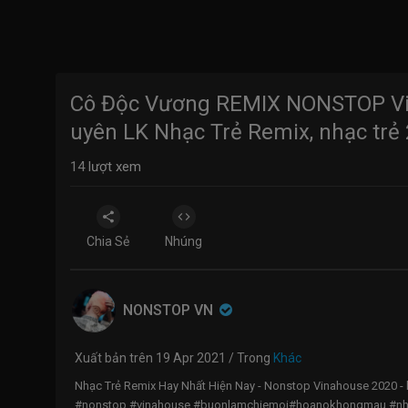
Cô Độc Vương REMIX NONSTOP Vin
uyên LK Nhạc Trẻ Remix, nhạc trẻ
14
lượt xem
Chia Sẻ
Nhúng
NONSTOP VN
Xuất bản trên 19 Apr 2021 / Trong
Khác
Nhạc Trẻ Remix Hay Nhất Hiện Nay - Nonstop Vinahouse 2020 - l
#nonstop #vinahouse #buonlamchiemoi#hoanokhongmau #nha