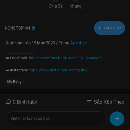
Chia Sẻ
Nhúng
NONSTOP VN
ĐĂNG KÝ
Xuất bản trên 19 May 2020 / Trong
Âm nhạc
________________
➡️ Facebook:
https://www.facebook.com/TTN.Camacc27
➡️ Instagram:
https://www.instagram.com/dj.tilo/
Mở Rộng
➡️ Fanpage:
https://www.facebook.com/DJ-TILÔ-1405443649765722
➡️ Soundclound:
https://soundcloud.com/dj-tin-5
sort
0 Bình luận
Sắp Xếp Theo
___________________
#DJTilo #Tilo