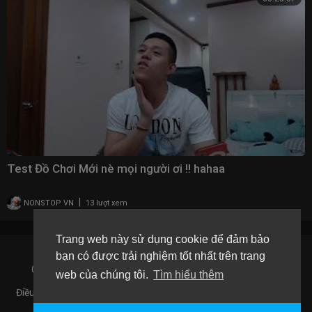
Test Đồ Chơi Mới nè mọi người ơi !! hahaa
|
NONSTOP VN
13 lượt xem
Trang web này sử dụng cookie để đảm bảo
bạn có được trải nghiệm tốt nhất trên trang
Copyright © 2026 Mee Media CO,. LTD. All rights reserved.
web của chúng tôi.
Tìm hiểu thêm
Điều khoản sử dụng
Chính sách bảo mật
Giới Thiệu
Liên hệ
Ngôn Ngữ