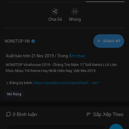
Chia Sẻ
Nhúng
NONSTOP VN
ĐĂNG KÝ
Xuất bản trên 21 Nov 2019 / Trong
Âm nhạc
NONSTOP Vinahouse 2019 - Chàng Trai Năm 17 Tuổi Remix | LK Liên
Khúc Nhạc Trẻ Remix Hay Nhất Hiện Nay, Việt Mix 2019
♫ Đăng ký kênh:
https://youtube.com/user/nhacD....Jvn?
sub_confirmation
Mở Rộng
♫ Playlist NST Vinahouse:
https://www.youtube.com/playli....st?
list=PL2ZbFswbAD-
------------------------------------------
sort
0 Bình luận
Sắp Xếp Theo
® Nếu có vấn đề về bản quyền, tác quyền liên quan đến nội dung
VIDEO, xin vui lòng liên hệ trực tiếp với chúng tôi.