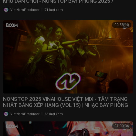
KHỔ DÂN CHƠI - NONSTOP BAY PHÒNG 2025 /
@NONSTOPVNDJ
|
VietNamProducer
71 lượt xem
00:58:10
NONSTOP 2025 VINAHOUSE VIỆT MIX - TÂM TRẠNG
NHẤT BẢNG XẾP HẠNG (VOL 15) | NHẠC BAY PHÒNG
2025
|
VietNamProducer
66 lượt xem
01:00:36