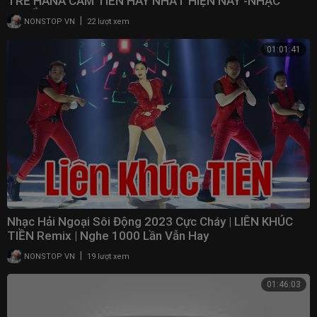
TRẺ HANA CẨM TIÊN HAY NHẤT HIỆN NAY -NHẠC
TUYỂN CHỌN
|
NONSTOP VN
22 lượt xem
01:01:41
Nhạc Hải Ngoại Sôi Động 2023 Cực Cháy | LIÊN KHÚC
TIỀN Remix | Nghe 1000 Lần Vẫn Hay
|
NONSTOP VN
19 lượt xem
01:46:03