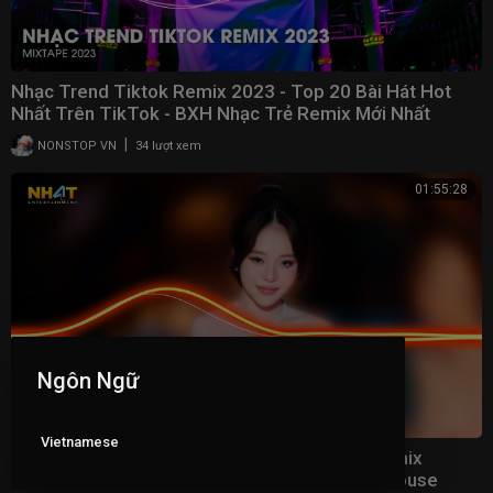
Nhạc Trend Tiktok Remix 2023 - Top 20 Bài Hát Hot
Nhất Trên TikTok - BXH Nhạc Trẻ Remix Mới Nhất
|
NONSTOP VN
34 lượt xem
01:55:28
Ngôn Ngữ
Vietnamese
Trách Duyên Trách Phận Remix - Nhạc Trẻ Remix
Vinahouse Hay Nhất Hiện Nay - Nonstop Vinahouse