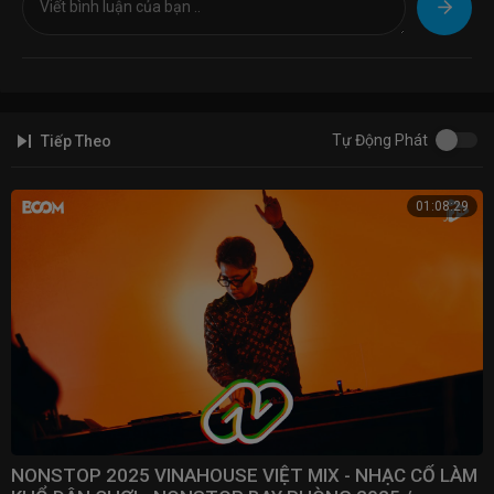
® If my video contains your copyright content, please contact us, we
will remove it !
✉ Email:
nhacdjchamvn@gmail.com
Tự Động Phát
Tiếp Theo
01:08:29
NONSTOP 2025 VINAHOUSE VIỆT MIX - NHẠC CỔ LÀM