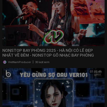
NONSTOP BAY PHÒNG 2025 - HÀ NỘI CÓ LẼ ĐẸP
NHẤT VỀ ĐÊM - NONSTOP GÕ NHẠC BAY PHÒNG
BASS CỰC MẠNH 2025
|
VietNamProducer
30 lượt xem
01:00:49