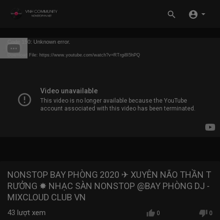
Code 150: Unknown error.
Download File: https://www.youtube.com/watch?v=RTrgi8I5hPQ
NONSTOP BAY PHÒNG 2020 ✈ XUYÊN NÃO THẦN T
RƯỞNG ✸ NHẠC SÀN NONSTOP @BAY PHÒNG DJ -
MIXCLOUD CLUB VN
43
lượt xem
0
0