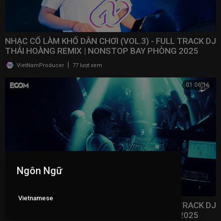
NHẠC CỔ LÀM KHỔ DÂN CHƠI (VOL.3) - FULL TRACK DJ
THÁI HOÀNG REMIX | NONSTOP BAY PHÒNG 2025
|
VietNamProducer
77 lượt xem
01:06:16
Ngôn Ngữ
Vietnamese
NHẠC CỔ LÀM KHỔ DÂN CHƠI (VOL.2) - FULL TRACK DJ
THÁI HOÀNG REMIX | NONSTOP BAY PHÒNG 2025