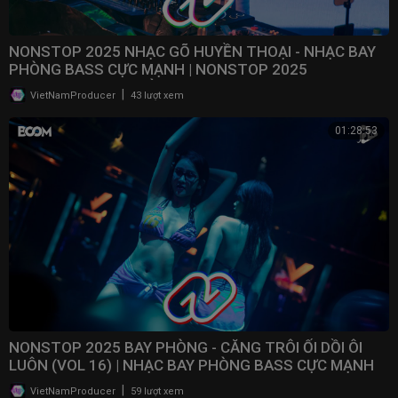
NONSTOP 2025 NHẠC GÕ HUYỀN THOẠI - NHẠC BAY
PHÒNG BASS CỰC MẠNH | NONSTOP 2025
VINAHOUSE BAY PHÒNG
|
VietNamProducer
43 lượt xem
01:28:53
NONSTOP 2025 BAY PHÒNG - CĂNG TRÔI ỐI DỒI ÔI
LUÔN (VOL 16) | NHẠC BAY PHÒNG BASS CỰC MẠNH ​
|
VietNamProducer
59 lượt xem