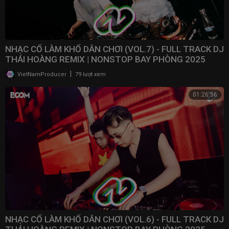
NHẠC CỔ LÀM KHỔ DÂN CHƠI (VOL.7) - FULL TRACK DJ
THÁI HOÀNG REMIX | NONSTOP BAY PHÒNG 2025
|
VietNamProducer
79 lượt xem
01:26:56
NHẠC CỔ LÀM KHỔ DÂN CHƠI (VOL.6) - FULL TRACK DJ