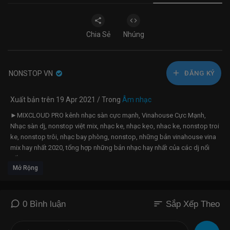
Chia Sẻ
Nhúng
NONSTOP VN
ĐĂNG KÝ
Xuất bản trên 19 Apr 2021 / Trong
Âm nhạc
►MIXCLOUD PRO kênh nhạc sàn cực mạnh, Vinahouse Cực Mạnh,
Nhạc sàn dj, nonstop việt mix, nhạc ke, nhạc kẹo, nhac ke, nonstop troi
ke, nonstop trôi, nhạc bay phòng, nonstop, những bản vinahouse vina
mix hay nhất 2020, tổng hợp những bản nhạc hay nhất của các dj nổi
tiếng
Mở Rộng
►Tên Bài Hát:
NONSTOP BAY PHÒNG 2020 ✈ ✸ NHẠC SÀN NONSTOP VINAHOUSE
2020
sort
0 Bình luận
Sắp Xếp Theo
✔Web Nhạc Sàn: SANBAYVIET.C0M