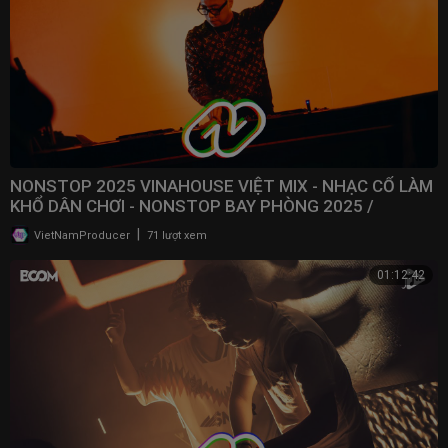
NONSTOP 2025 VINAHOUSE VIỆT MIX - NHẠC CỔ LÀM
KHỔ DÂN CHƠI - NONSTOP BAY PHÒNG 2025 /
@NONSTOPVNDJ
|
VietNamProducer
71 lượt xem
01:12:42