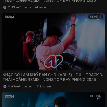
THÁI HOÀNG REMIX | NONSTOP BAY PHÒNG 2025
|
VietNamProducer
64 lượt xem
01:01:17
NHẠC CỔ LÀM KHỔ DÂN CHƠI (VOL.5) - FULL TRACK DJ
THÁI HOÀNG REMIX | NONSTOP BAY PHÒNG 2025
|
VietNamProducer
167 lượt xem
01:14:30