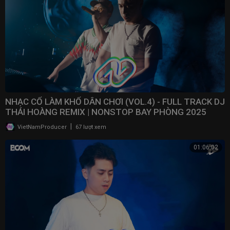
NHẠC CỔ LÀM KHỔ DÂN CHƠI (VOL.4) - FULL TRACK DJ
THÁI HOÀNG REMIX | NONSTOP BAY PHÒNG 2025
|
VietNamProducer
67 lượt xem
01:06:02