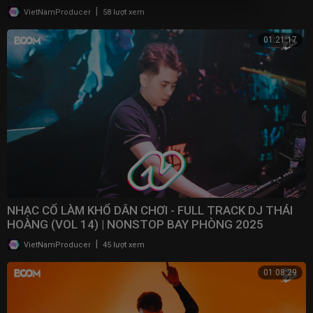
|
VietNamProducer
58 lượt xem
01:21:17
NHẠC CỔ LÀM KHỔ DÂN CHƠI - FULL TRACK DJ THÁI
HOÀNG (VOL 14) | NONSTOP BAY PHÒNG 2025
|
VietNamProducer
45 lượt xem
01:08:29