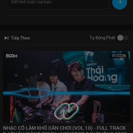
• Facebook :
https://bitly.com.vn/EDqHQ
• Tiktok :
https://vt.tiktok.com/MhEXNa/
Gửi Nhạc Lên Kênh: Liên Hệ zalo : 0866828826
- Doanh thu kiếm được trên video sẽ được chia về cho DJ , Ca sĩ thể
hiện nhạc trong video đó.
Tự Động Phát
Tiếp Theo
Kênh Việt Mix: Việt Mix PLUS - BD REMIX
00:52:38
●▬▬▬▬▬▬●▬ - ▬●▬▬▬▬▬▬▬●
BD Media Sở Hữu Bản Quyền Nhạc Trên Video Này
Mọi Vấn Đề Bản Quyền Trên Video Xin Vui Lòng Liên Hệ Qua :
✉✉ E-mail:
Hoangdatnukaty@gmail.com
BD Media:
bdmedia.music@gmail.com
©Nếu Có Tranh Chấp Bản Quyền Chúng Tôi Sẽ Xóa Video Ngay
Đề Nghị Các Tổ Chức Cá Nhân Không Reup Video Này
#Mixcloudpro #nonstop2020 #vinahouse #nstvinahouse #dj2020
#nhacsan2020 #bayphong #nhacbayphong
NHẠC CỔ LÀM KHỔ DÂN CHƠI (VOL.10) - FULL TRACK