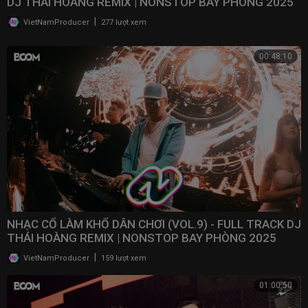
DJ THÁI HOÀNG REMIX | NONSTOP BAY PHÒNG 2025
|
VietNamProducer
277 lượt xem
00:48:10
NHẠC CỔ LÀM KHỔ DÂN CHƠI (VOL.9) - FULL TRACK DJ
THÁI HOÀNG REMIX | NONSTOP BAY PHÒNG 2025
|
VietNamProducer
159 lượt xem
01:00:50