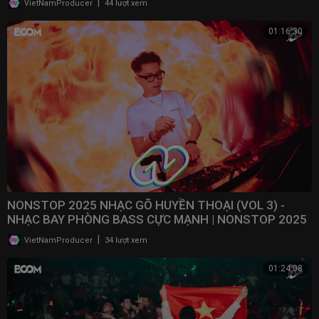
|
VietNamProducer
44 lượt xem
01:16:30
NONSTOP 2025 NHẠC GÕ HUYỀN THOẠI (VOL 3) -
NHẠC BAY PHÒNG BASS CỰC MẠNH | NONSTOP 2025
VINAHOUSE
|
VietNamProducer
34 lượt xem
01:24:08