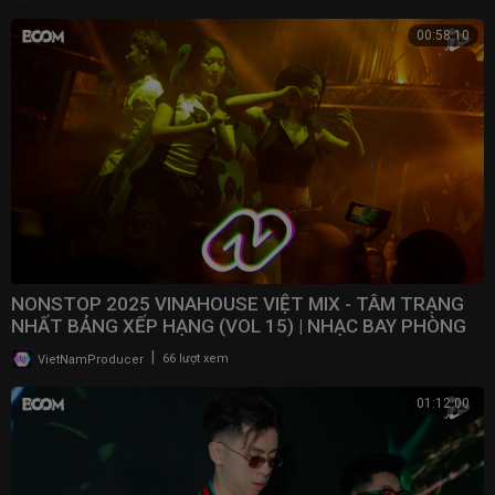
00:58:10
NONSTOP 2025 VINAHOUSE VIỆT MIX - TÂM TRẠNG
NHẤT BẢNG XẾP HẠNG (VOL 15) | NHẠC BAY PHÒNG
2025
|
VietNamProducer
66 lượt xem
01:12:00