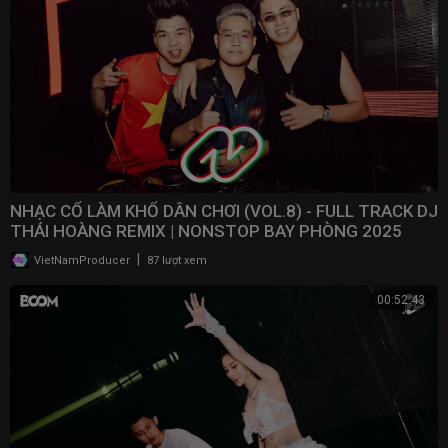
NHẠC CỔ LÀM KHỔ DÂN CHƠI (VOL.8) - FULL TRACK DJ
THÁI HOÀNG REMIX | NONSTOP BAY PHÒNG 2025
|
VietNamProducer
87 lượt xem
00:52:43