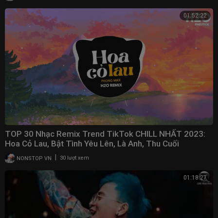
01:52:22
TOP 30 Nhạc Remix Trend TikTok CHILL NHẤT 2023:
Hoa Cỏ Lau, Bật Tình Yêu Lên, Là Anh, Thu Cuối
|
NONSTOP VN
30 lượt xem
01:18:27