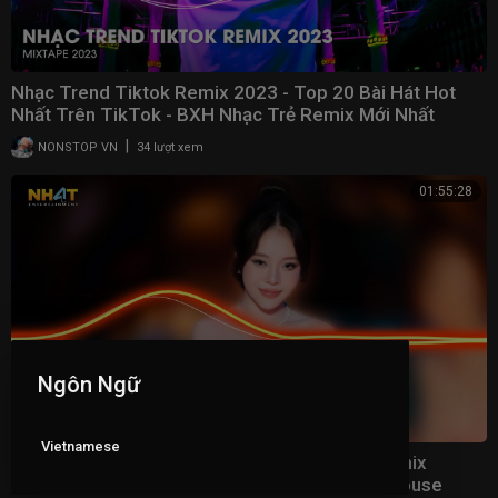
Nhạc Trend Tiktok Remix 2023 - Top 20 Bài Hát Hot
Nhất Trên TikTok - BXH Nhạc Trẻ Remix Mới Nhất
|
NONSTOP VN
34 lượt xem
01:55:28
Ngôn Ngữ
Vietnamese
Trách Duyên Trách Phận Remix - Nhạc Trẻ Remix
Vinahouse Hay Nhất Hiện Nay - Nonstop Vinahouse