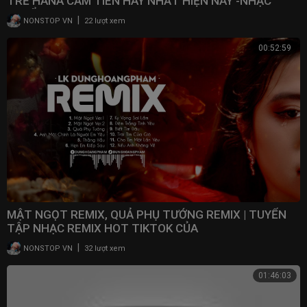
TRẺ HANA CẨM TIÊN HAY NHẤT HIỆN NAY -NHẠC
TUYỂN CHỌN
|
NONSTOP VN
22 lượt xem
00:52:59
MẬT NGỌT REMIX, QUẢ PHỤ TƯỚNG REMIX | TUYỂN
TẬP NHẠC REMIX HOT TIKTOK CỦA
DUNGHOANGPHAM
|
NONSTOP VN
32 lượt xem
01:46:03