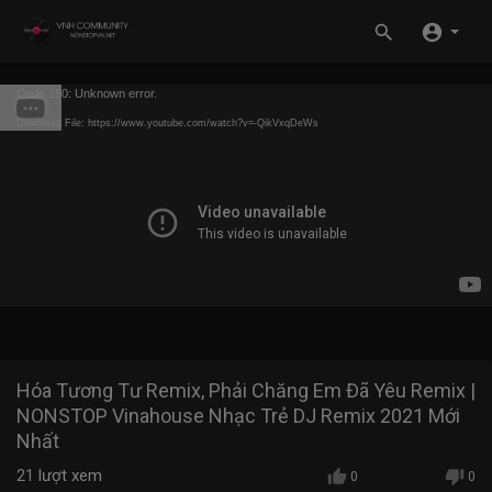
Code 150: Unknown error.
Download File: https://www.youtube.com/watch?v=-QikVxqDeWs
Hóa Tương Tư Remix, Phải Chăng Em Đã Yêu Remix |
NONSTOP Vinahouse Nhạc Trẻ DJ Remix 2021 Mới
Nhất
21
lượt xem
0
0