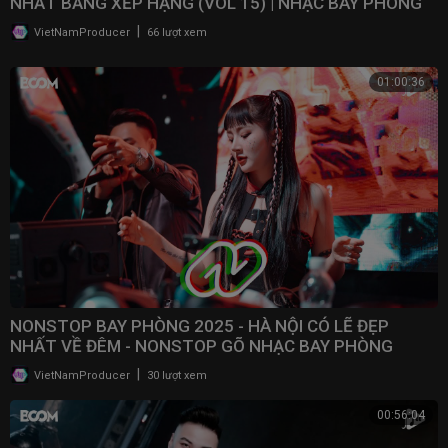
NHẤT BẢNG XẾP HẠNG (VOL 15) | NHẠC BAY PHÒNG
2025
|
VietNamProducer
66 lượt xem
01:00:36
NONSTOP BAY PHÒNG 2025 - HÀ NỘI CÓ LẼ ĐẸP
NHẤT VỀ ĐÊM - NONSTOP GÕ NHẠC BAY PHÒNG
BASS CỰC MẠNH 2025
|
VietNamProducer
30 lượt xem
00:56:04