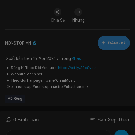
Chia Sẻ
Nhúng
NONSTOP VN
ĐĂNG KÝ
Xuất bản trên 19 Apr 2021 / Trong
Khác
► Đăng Kí Theo Dõi Youtube:
https://bit.ly/33oSvcz
► Website: orinn.net
► Theo dõi Fanpage: fb.me/OrinnMusic
#kenhnonstop #nonstopnhactre #nhactreremix
--------------------------------------------------------------------
Mở Rộng
☞ LH Vấn Đề Bản Quyền:
contact@orinn.net
© Bản quyền Video thuộc về CT Media & Orinn Music
© Copyright by CT Media & Orinn Music ☞ Do not Reup
--------------------------------------------------------------------
sort
0 Bình luận
Sắp Xếp Theo