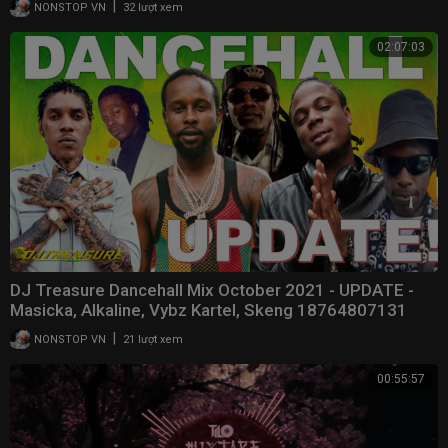
|
NONSTOP VN
32 lượt xem
02:07:03
DJ Treasure Dancehall Mix October 2021 - UPDATE -
Masicka, Alkaline, Vybz Kartel, Skeng 18764807131
|
NONSTOP VN
21 lượt xem
00:55:57