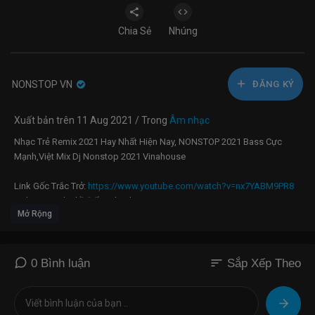
Chia Sẻ
Nhúng
NONSTOP VN
ĐĂNG KÝ
Xuất bản trên 11 Aug 2021 / Trong
Âm nhạc
Nhạc Trẻ Remix 2021 Hay Nhất Hiện Nay, NONSTOP 2021 Bass Cực
Mạnh,Việt Mix Dj Nonstop 2021 Vinahouse
Link Gốc Trắc Trở:
https://www.youtube.com/watch?v=nx7YABM9PR8
Link Goc Anh Thề Đấy - Thanh Hưng |
Mở Rộng
https://www.youtube.com/watch?v=hnXZG1WxczU
#nonstop #vinahouse #buonlamchiemoi#hoanokhongmau
#nhactreremix
LINK GỐC CHỈ LÀ KHÔNG CÙNG NHAU :
sort
0 Bình luận
Sắp Xếp Theo
https://www.youtube.com/watch?v=UqKVL56IJB8
lINK GỐC SUỐT ĐỜI KHÔNG XỨNG :
https://www.youtube.com/watch?
v=jc1hmvbkO6Q