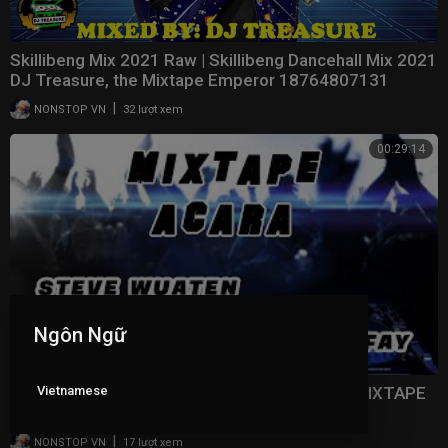
Skillibeng Mix 2021 Raw | Skillibeng Dancehall Mix 2021
DJ Treasure, the Mixtape Emperor 18764807131
|
NONSTOP VN
32 lượt xem
00:29:14
Ngôn Ngữ
Vietnamese
SAPA MO LAWAN !!! ASIK SKALI EVERYBODY MIXTAPE
2021 STEVE WUATEN X GERAL DFAY
|
NONSTOP VN
17 lượt xem