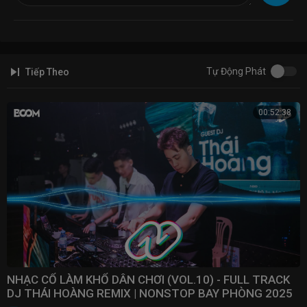
® Copyright by: One Night 88 ✔
#OneNight88, #Nonstop2019, #VietMix, #NhacDJ
Tự Động Phát
Tiếp Theo
00:52:38
NHẠC CỔ LÀM KHỔ DÂN CHƠI (VOL.10) - FULL TRACK
DJ THÁI HOÀNG REMIX | NONSTOP BAY PHÒNG 2025