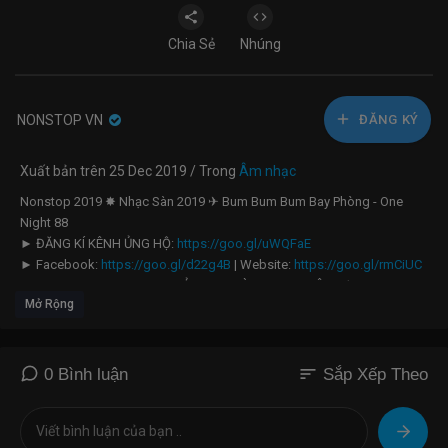
Chia Sẻ
Nhúng
NONSTOP VN
ĐĂNG KÝ
Xuất bản trên 25 Dec 2019 / Trong
Âm nhạc
Nonstop 2019 ✸ Nhạc Sàn 2019 ✈ Bum Bum Bum Bay Phòng - One
Night 88
► ĐĂNG KÍ KÊNH ỦNG HỘ:
https://goo.gl/uWQFaE
► Facebook:
https://goo.gl/d22g4B
| Website:
https://goo.gl/rmCiUC
► LINK DOWNLOAD MP3 & ẢNH VUI LÒNG XEM THÊM TẠI COMMENT
Mở Rộng
GHIM !
►Các bạn muốn đăng nhạc lên ONE NIGHT vui lòng điền thông tin vào
mẫu bên dưới
sort
0 Bình luận
Sắp Xếp Theo
https://goo.gl/7d36XG
- chúng tôi sẽ duyệt sớm nhất !
♥ Chúc bạn nghe nhạc vui vẻ! (｡◕‿◕｡) ♥
✉ E-mail:
nonstopvn.tube@gmail.com