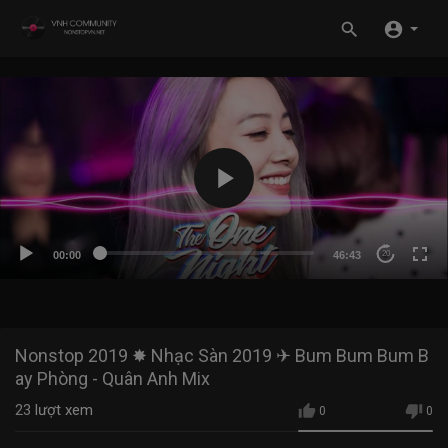
00:00
46:43
20
Nonstop 2019 ✸ Nhạc Sàn 2019 ✈ Bum Bum Bum B
ay Phòng - Quân Anh Mix
23
lượt xem
0
0