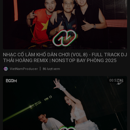
NHẠC CỔ LÀM KHỔ DÂN CHƠI (VOL.8) - FULL TRACK DJ
THÁI HOÀNG REMIX | NONSTOP BAY PHÒNG 2025
|
VietNamProducer
86 lượt xem
00:52:43