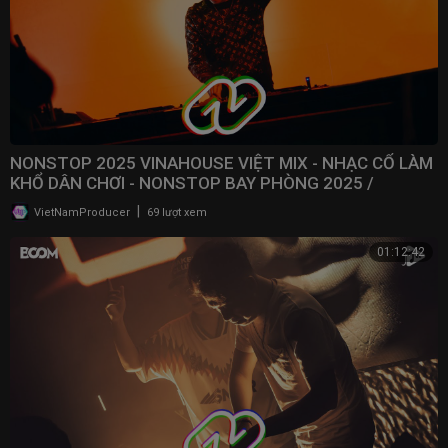
NONSTOP 2025 VINAHOUSE VIỆT MIX - NHẠC CỔ LÀM
KHỔ DÂN CHƠI - NONSTOP BAY PHÒNG 2025 /
@NONSTOPVNDJ
|
VietNamProducer
69 lượt xem
01:12:42