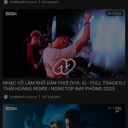
|
VietNamProducer
63 lượt xem
01:01:17
NHẠC CỔ LÀM KHỔ DÂN CHƠI (VOL.5) - FULL TRACK DJ
THÁI HOÀNG REMIX | NONSTOP BAY PHÒNG 2025
|
VietNamProducer
167 lượt xem
01:14:30