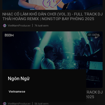
NHẠC CỔ LÀM KHỔ DÂN CHƠI (VOL.3) - FULL TRACK DJ
THÁI HOÀNG REMIX | NONSTOP BAY PHÒNG 2025
|
VietNamProducer
76 lượt xem
01:06:16
Ngôn Ngữ
Vietnamese
NHẠC CỔ LÀM KHỔ DÂN CHƠI (VOL.2) - FULL TRACK DJ
THÁI HOÀNG REMIX | NONSTOP BAY PHÒNG 2025
|
VietNamProducer
56 lượt xem