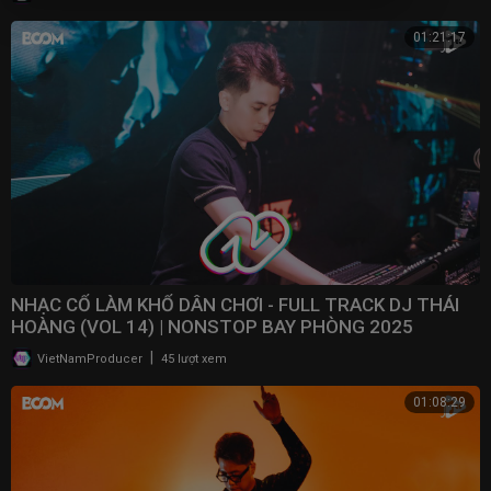
01:21:17
NHẠC CỔ LÀM KHỔ DÂN CHƠI - FULL TRACK DJ THÁI
HOÀNG (VOL 14) | NONSTOP BAY PHÒNG 2025
|
VietNamProducer
45 lượt xem
01:08:29