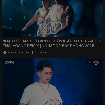
NHẠC CỔ LÀM KHỔ DÂN CHƠI (VOL.4) - FULL TRACK DJ
THÁI HOÀNG REMIX | NONSTOP BAY PHÒNG 2025
|
VietNamProducer
67 lượt xem
01:06:02