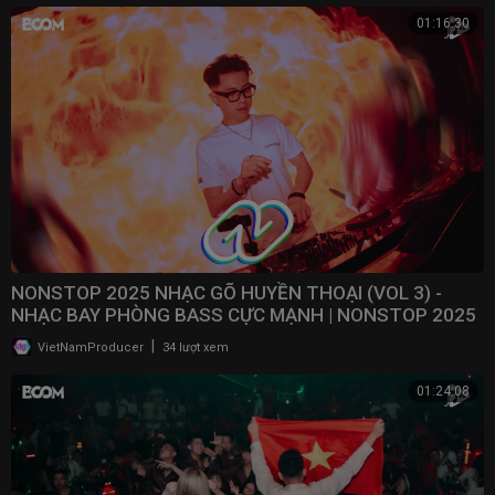
01:16:30
NONSTOP 2025 NHẠC GÕ HUYỀN THOẠI (VOL 3) -
NHẠC BAY PHÒNG BASS CỰC MẠNH | NONSTOP 2025
VINAHOUSE
|
VietNamProducer
34 lượt xem
01:24:08