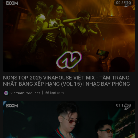
00:58:10
NONSTOP 2025 VINAHOUSE VIỆT MIX - TÂM TRẠNG
NHẤT BẢNG XẾP HẠNG (VOL 15) | NHẠC BAY PHÒNG
2025
|
VietNamProducer
66 lượt xem
01:12:00