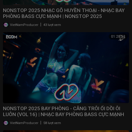
NONSTOP 2025 NHẠC GÕ HUYỀN THOẠI - NHẠC BAY
PHÒNG BASS CỰC MẠNH | NONSTOP 2025
VINAHOUSE BAY PHÒNG
|
VietNamProducer
43 lượt xem
01:28:53
NONSTOP 2025 BAY PHÒNG - CĂNG TRÔI ỐI DỒI ÔI
LUÔN (VOL 16) | NHẠC BAY PHÒNG BASS CỰC MẠNH ​
|
VietNamProducer
58 lượt xem