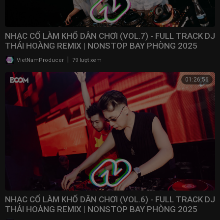
NHẠC CỔ LÀM KHỔ DÂN CHƠI (VOL.7) - FULL TRACK DJ
THÁI HOÀNG REMIX | NONSTOP BAY PHÒNG 2025
|
VietNamProducer
79 lượt xem
01:26:56
NHẠC CỔ LÀM KHỔ DÂN CHƠI (VOL.6) - FULL TRACK DJ
THÁI HOÀNG REMIX | NONSTOP BAY PHÒNG 2025