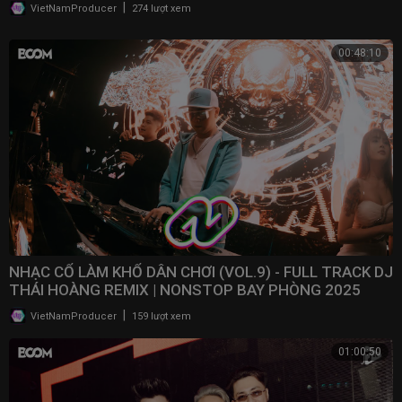
|
VietNamProducer
274 lượt xem
00:48:10
NHẠC CỔ LÀM KHỔ DÂN CHƠI (VOL.9) - FULL TRACK DJ
THÁI HOÀNG REMIX | NONSTOP BAY PHÒNG 2025
|
VietNamProducer
159 lượt xem
01:00:50