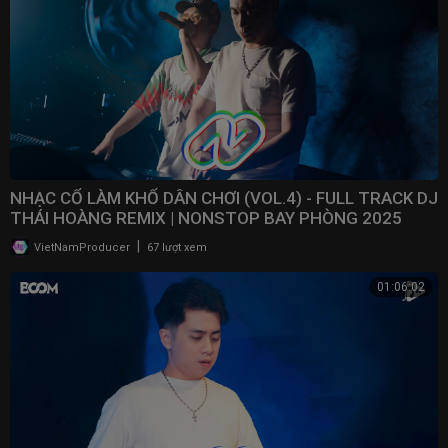
NHẠC CỔ LÀM KHỔ DÂN CHƠI (VOL.4) - FULL TRACK DJ
THÁI HOÀNG REMIX | NONSTOP BAY PHÒNG 2025
|
VietNamProducer
67 lượt xem
01:06:02