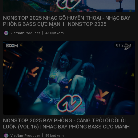
NONSTOP 2025 NHẠC GÕ HUYỀN THOẠI - NHẠC BAY
PHÒNG BASS CỰC MẠNH | NONSTOP 2025
VINAHOUSE BAY PHÒNG
|
VietNamProducer
43 lượt xem
01:28:53
NONSTOP 2025 BAY PHÒNG - CĂNG TRÔI ỐI DỒI ÔI
LUÔN (VOL 16) | NHẠC BAY PHÒNG BASS CỰC MẠNH ​
|
VietNamProducer
59 lượt xem