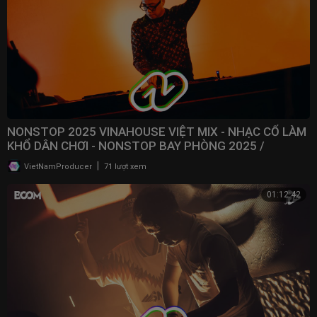
NONSTOP 2025 VINAHOUSE VIỆT MIX - NHẠC CỔ LÀM
KHỔ DÂN CHƠI - NONSTOP BAY PHÒNG 2025 /
@NONSTOPVNDJ
|
VietNamProducer
71 lượt xem
01:12:42