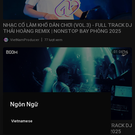
NHẠC CỔ LÀM KHỔ DÂN CHƠI (VOL.3) - FULL TRACK DJ
THÁI HOÀNG REMIX | NONSTOP BAY PHÒNG 2025
|
VietNamProducer
77 lượt xem
01:06:16
Ngôn Ngữ
Vietnamese
NHẠC CỔ LÀM KHỔ DÂN CHƠI (VOL.2) - FULL TRACK DJ
THÁI HOÀNG REMIX | NONSTOP BAY PHÒNG 2025