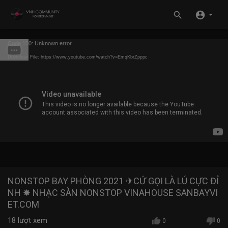
Code 150: Unknown error.
Download File: https://www.youtube.com/watch?v=EmqKbrZpppc
NONSTOP BAY PHÒNG 2021 ✈CỨ GỌI LÀ LÚ CỰC ĐỈ
NH ✸ NHẠC SÀN NONSTOP VINAHOUSE SANBAYVI
ET.COM
18
lượt xem
0
0