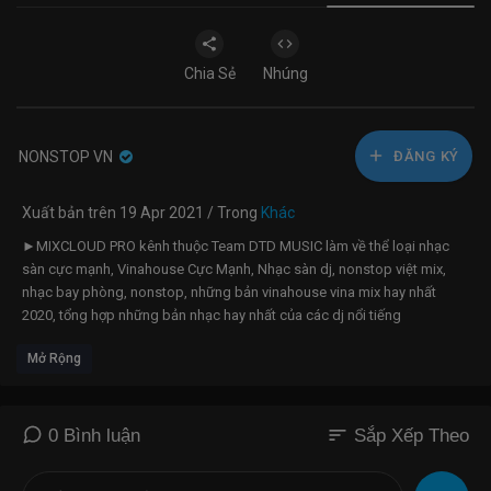
Chia Sẻ
Nhúng
NONSTOP VN
ĐĂNG KÝ
Xuất bản trên 19 Apr 2021 / Trong
Khác
►MIXCLOUD PRO kênh thuộc Team DTD MUSIC làm về thể loại nhạc
sàn cực mạnh, Vinahouse Cực Mạnh, Nhạc sàn dj, nonstop việt mix,
nhạc bay phòng, nonstop, những bản vinahouse vina mix hay nhất
2020, tổng hợp những bản nhạc hay nhất của các dj nổi tiếng
Mở Rộng
►Ủng hộ cho Admin 10.000đ :
https://nhantien.momo.vn/bayphongdj/20000
Đăng Ký Ngay:
https://www.youtube.com/channe....l/UCndU-
Q0ePMvJpeqNW
MP3:
https://link.sanbayviet.com/VnaZvyD
sort
0 Bình luận
Sắp Xếp Theo
►Kênh Việt Mix: Việt Mix PLUS - BD REMIX
https://link.sanbayviet.com/xJtW