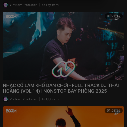
|
VietNamProducer
58 lượt xem
01:21:17
NHẠC CỔ LÀM KHỔ DÂN CHƠI - FULL TRACK DJ THÁI
HOÀNG (VOL 14) | NONSTOP BAY PHÒNG 2025
|
VietNamProducer
45 lượt xem
01:08:29