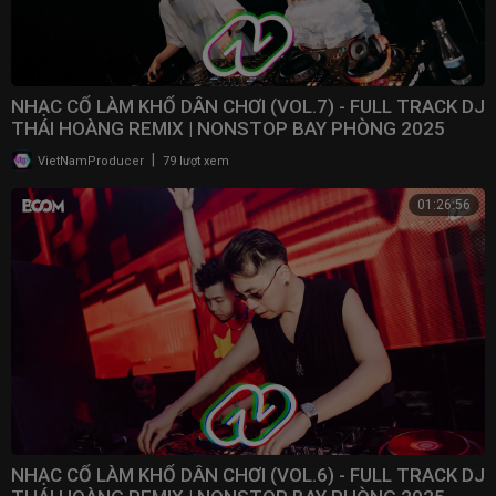
NHẠC CỔ LÀM KHỔ DÂN CHƠI (VOL.7) - FULL TRACK DJ
THÁI HOÀNG REMIX | NONSTOP BAY PHÒNG 2025
|
VietNamProducer
79 lượt xem
01:26:56
NHẠC CỔ LÀM KHỔ DÂN CHƠI (VOL.6) - FULL TRACK DJ