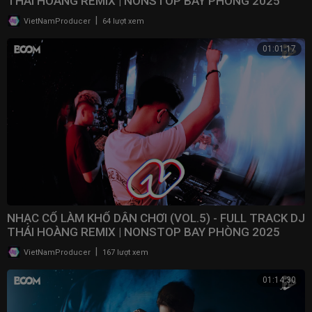
THÁI HOÀNG REMIX | NONSTOP BAY PHÒNG 2025
|
VietNamProducer
64 lượt xem
01:01:17
NHẠC CỔ LÀM KHỔ DÂN CHƠI (VOL.5) - FULL TRACK DJ
THÁI HOÀNG REMIX | NONSTOP BAY PHÒNG 2025
|
VietNamProducer
167 lượt xem
01:14:30