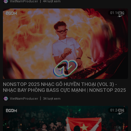
|
VietNamProducer
44 lượt xem
01:16:30
NONSTOP 2025 NHẠC GÕ HUYỀN THOẠI (VOL 3) -
NHẠC BAY PHÒNG BASS CỰC MẠNH | NONSTOP 2025
VINAHOUSE
|
VietNamProducer
34 lượt xem
01:24:08