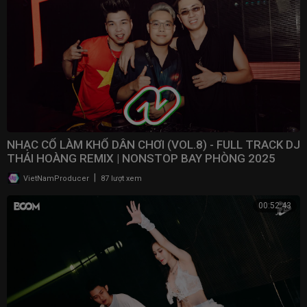
NHẠC CỔ LÀM KHỔ DÂN CHƠI (VOL.8) - FULL TRACK DJ
THÁI HOÀNG REMIX | NONSTOP BAY PHÒNG 2025
|
VietNamProducer
87 lượt xem
00:52:43