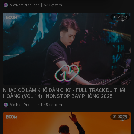
|
VietNamProducer
57 lượt xem
01:21:17
NHẠC CỔ LÀM KHỔ DÂN CHƠI - FULL TRACK DJ THÁI
HOÀNG (VOL 14) | NONSTOP BAY PHÒNG 2025
|
VietNamProducer
45 lượt xem
01:08:29