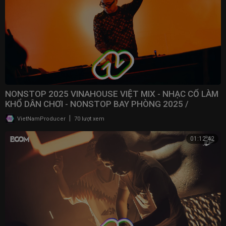
NONSTOP 2025 VINAHOUSE VIỆT MIX - NHẠC CỔ LÀM
KHỔ DÂN CHƠI - NONSTOP BAY PHÒNG 2025 /
@NONSTOPVNDJ
|
VietNamProducer
70 lượt xem
01:12:42