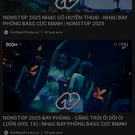
NONSTOP 2025 NHẠC GÕ HUYỀN THOẠI - NHẠC BAY
PHÒNG BASS CỰC MẠNH | NONSTOP 2025
VINAHOUSE BAY PHÒNG
|
VietNamProducer
43 lượt xem
01:28:53
NONSTOP 2025 BAY PHÒNG - CĂNG TRÔI ỐI DỒI ÔI
LUÔN (VOL 16) | NHẠC BAY PHÒNG BASS CỰC MẠNH ​
|
VietNamProducer
59 lượt xem