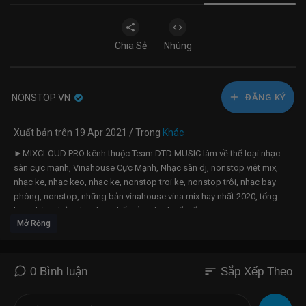
Chia Sẻ
Nhúng
NONSTOP VN
ĐĂNG KÝ
Xuất bản trên 19 Apr 2021 / Trong
Khác
►MIXCLOUD PRO kênh thuộc Team DTD MUSIC làm về thể loại nhạc
sàn cực mạnh, Vinahouse Cực Mạnh, Nhạc sàn dj, nonstop việt mix,
nhạc ke, nhạc kẹo, nhac ke, nonstop troi ke, nonstop trôi, nhạc bay
phòng, nonstop, những bản vinahouse vina mix hay nhất 2020, tổng
hợp những bản nhạc hay nhất của các dj nổi tiếng
Mở Rộng
►Tên Bài Hát:
Đăng Kí Ngay:
https://link.sanbayviet.com/VnaZvyDp
sort
0 Bình luận
Sắp Xếp Theo
►Kênh Việt Mix: Việt Mix PLUS - BD REMIX
https://link.sanbayviet.com/xJtW