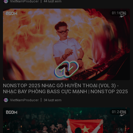
|
VietNamProducer
44 lượt xem
01:16:30
NONSTOP 2025 NHẠC GÕ HUYỀN THOẠI (VOL 3) -
NHẠC BAY PHÒNG BASS CỰC MẠNH | NONSTOP 2025
VINAHOUSE
|
VietNamProducer
34 lượt xem
01:24:08