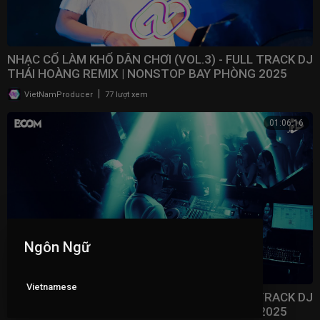
NHẠC CỔ LÀM KHỔ DÂN CHƠI (VOL.3) - FULL TRACK DJ
THÁI HOÀNG REMIX | NONSTOP BAY PHÒNG 2025
|
VietNamProducer
77 lượt xem
01:06:16
Ngôn Ngữ
Vietnamese
NHẠC CỔ LÀM KHỔ DÂN CHƠI (VOL.2) - FULL TRACK DJ
THÁI HOÀNG REMIX | NONSTOP BAY PHÒNG 2025