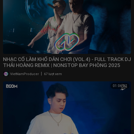
NHẠC CỔ LÀM KHỔ DÂN CHƠI (VOL.4) - FULL TRACK DJ
THÁI HOÀNG REMIX | NONSTOP BAY PHÒNG 2025
|
VietNamProducer
67 lượt xem
01:06:02