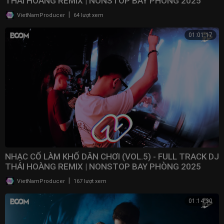
THÁI HOÀNG REMIX | NONSTOP BAY PHÒNG 2025
|
VietNamProducer
64 lượt xem
01:01:17
NHẠC CỔ LÀM KHỔ DÂN CHƠI (VOL.5) - FULL TRACK DJ
THÁI HOÀNG REMIX | NONSTOP BAY PHÒNG 2025
|
VietNamProducer
167 lượt xem
01:14:30