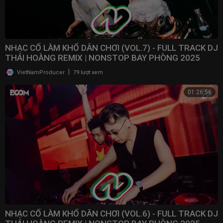
NHẠC CỔ LÀM KHỔ DÂN CHƠI (VOL.7) - FULL TRACK DJ
THÁI HOÀNG REMIX | NONSTOP BAY PHÒNG 2025
|
VietNamProducer
79 lượt xem
01:26:56
NHẠC CỔ LÀM KHỔ DÂN CHƠI (VOL.6) - FULL TRACK DJ