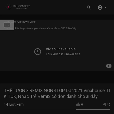
Code 150: Unknown error.
Download File: https://www.youtube.com/watch?v=NCFC6bDW5Ag
THÊ LƯƠNG REMIX NONSTOP DJ 2021 Vinahouse TI
K TOK, Nhạc Trẻ Remix cô đơn dành cho ai đây
14
lượt xem
0
0