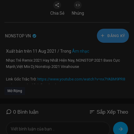
Chia Sẻ
Nhúng
NONSTOP VN
ĐĂNG KÝ
Xuất bản trên 11 Aug 2021 / Trong
Âm nhạc
Nhạc Trẻ Remix 2021 Hay Nhất Hiện Nay, NONSTOP 2021 Bass Cực
Mạnh,Việt Mix Dj Nonstop 2021 Vinahouse
Link Gốc Trắc Trở:
https://www.youtube.com/watch?v=nx7YABM9PR8
Link Goc Anh Thề Đấy - Thanh Hưng |
Mở Rộng
https://www.youtube.com/watch?v=hnXZG1WxczU
#nonstop #vinahouse #buonlamchiemoi#hoanokhongmau
#nhactreremix
LINK GỐC CHỈ LÀ KHÔNG CÙNG NHAU :
sort
0 Bình luận
Sắp Xếp Theo
https://www.youtube.com/watch?v=UqKVL56IJB8
lINK GỐC SUỐT ĐỜI KHÔNG XỨNG :
https://www.youtube.com/watch?
v=jc1hmvbkO6Q