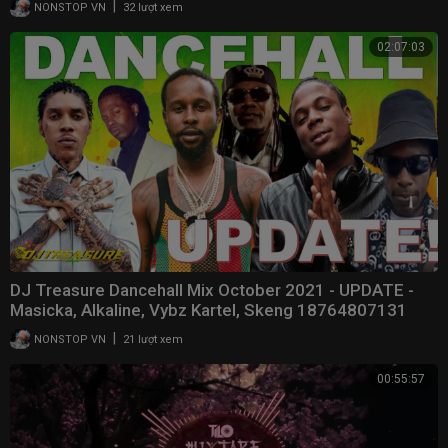
|
NONSTOP VN
32 lượt xem
02:07:03
DJ Treasure Dancehall Mix October 2021 - UPDATE -
Masicka, Alkaline, Vybz Kartel, Skeng 18764807131
|
NONSTOP VN
21 lượt xem
00:55:57