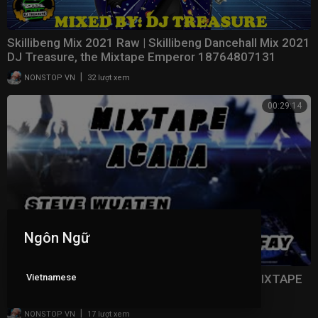
Skillibeng Mix 2021 Raw | Skillibeng Dancehall Mix 2021
DJ Treasure, the Mixtape Emperor 18764807131
|
NONSTOP VN
32 lượt xem
00:29:14
Ngôn Ngữ
Vietnamese
SAPA MO LAWAN !!! ASIK SKALI EVERYBODY MIXTAPE
2021 STEVE WUATEN X GERAL DFAY
|
NONSTOP VN
17 lượt xem