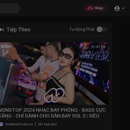
Nhập
Tiếp Theo
Tự Động Phát
01:01:02
NONSTOP 2024 NHẠC BAY PHÒNG - BASS CỰC
CĂNG - CHỈ DÀNH CHO DÂN BAY VOL 3 | SIÊU
PHẨM PHÒNG BAY 2024
|
VietNamProducer
561 lượt xem