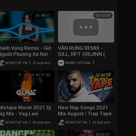
01:49:17
00:03:08
Danh Vọng Remix - Giờ
VÂN RUNG REMIX -
Người Phương Xa Nơi
GILL, RPT ORIJINN (
Ấy Có Vui Không Người
DANH THUẬN ) -
|
|
NONSTOP VN
37 lượt xem
WINNT OFFICIAL
238 lượt xem
Remix - Nhạc Trẻ
TIKTOK
Remix Hay Nhất 2023
01:11:33
00:54:18
Mixtape Klorat 2021 Dj
New Rap Songs 2021
Ng Mix - Vag Lavi
Mix August | Trap Tape
#49 | New Hip Hop
|
|
NONSTOP VN
45 lượt xem
NONSTOP VN
32 lượt xem
2021 Mixtape | DJ
Noize
02:07:03
00:55:57