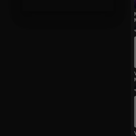
Music Video Hot, Phim Ca Nhạc và Liên Khúc nhạc trẻ remix hay