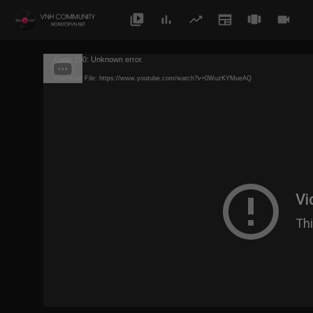
Code 150: Unknown error.
Download File: https://www.youtube.com/watch?v=0WuzKYMueAQ