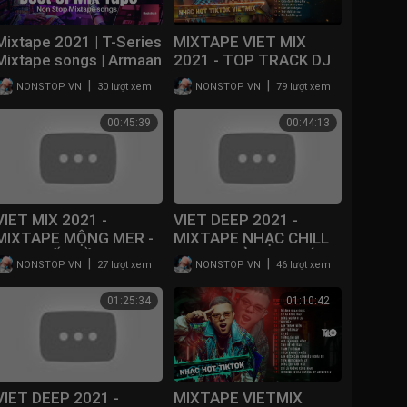
Mixtape 2021 | T-Series
MIXTAPE VIET MIX
Mixtape songs | Armaan
2021 - TOP TRACK DJ
Malik, Neha kakkar,
TILO MIX 2021 | NHẠC
|
|
NONSTOP VN
30 lượt xem
NONSTOP VN
79 lượt xem
Jubin, Shirley Setia...
HOT TIKTOK REMIX
CĂNG ĐÉT
00:45:39
00:44:13
VIET MIX 2021 -
VIET DEEP 2021 -
MIXTAPE MỘNG MER -
MIXTAPE NHẠC CHILL
NHẠC BỐC ĐẦU 2021
SANG CHẢNH - NHỚ
|
|
NONSTOP VN
27 lượt xem
NONSTOP VN
46 lượt xem
ĐEO TAI NGHE -
MIXBOX MUSIC
01:25:34
01:10:42
VIET DEEP 2021 -
MIXTAPE VIETMIX