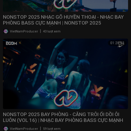
NONSTOP 2025 NHẠC GÕ HUYỀN THOẠI - NHẠC BAY
PHÒNG BASS CỰC MẠNH | NONSTOP 2025
VINAHOUSE BAY PHÒNG
|
VietNamProducer
43 lượt xem
01:28:53
NONSTOP 2025 BAY PHÒNG - CĂNG TRÔI ỐI DỒI ÔI
LUÔN (VOL 16) | NHẠC BAY PHÒNG BASS CỰC MẠNH ​
|
VietNamProducer
59 lượt xem