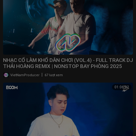
NHẠC CỔ LÀM KHỔ DÂN CHƠI (VOL.4) - FULL TRACK DJ
THÁI HOÀNG REMIX | NONSTOP BAY PHÒNG 2025
|
VietNamProducer
67 lượt xem
01:06:02