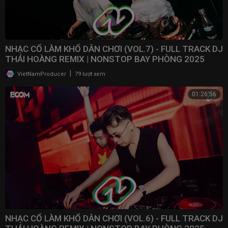
NHẠC CỔ LÀM KHỔ DÂN CHƠI (VOL.7) - FULL TRACK DJ
THÁI HOÀNG REMIX | NONSTOP BAY PHÒNG 2025
|
VietNamProducer
79 lượt xem
01:26:56
NHẠC CỔ LÀM KHỔ DÂN CHƠI (VOL.6) - FULL TRACK DJ