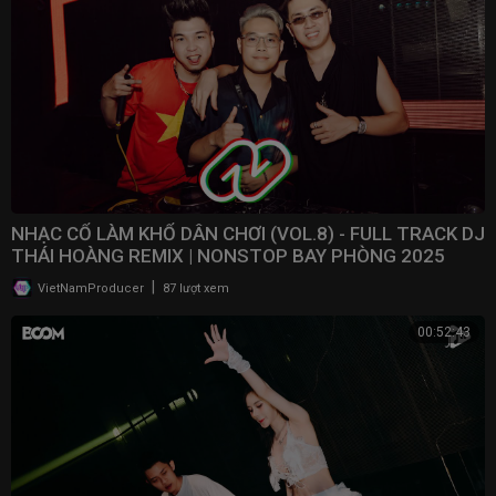
NHẠC CỔ LÀM KHỔ DÂN CHƠI (VOL.8) - FULL TRACK DJ
THÁI HOÀNG REMIX | NONSTOP BAY PHÒNG 2025
|
VietNamProducer
87 lượt xem
00:52:43