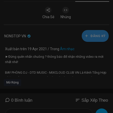
Chia Sẻ
Nhúng
NONSTOP VN
ĐĂNG KÝ
Xuất bản trên 19 Apr 2021 / Trong
Âm nhạc
►Đừng quên nhấn chuông ? thông báo để nhận những video ra mới
nhất nhé!
BAY PHÒNG DJ - DTD MUSIC - MIXCLOUD CLUB VN Là Kênh Tổng Hợp
Những Bản remix , nonstop, dj, nhạc dj, nhạc sàn, nonstop,dj
Mở Rộng
nonstop,nhạc dj, nonstop, nhạc bay phòng, nhạc dj, dj bay phòng,
nonstop bay phòng, nhạc sàn, nhac san, nonstop bay phòng, bay
phòng 2021, nhạc bay phòng 2021, bay phòng cực mạnh, bass cực
mạnh, nhạc sàn cực mạnh ......... Từ các DJ, producer Nổi tiếng
sort
0 Bình luận
Sắp Xếp Theo
►Tên Bài Hát:NONSTOP BAY PHÒNG ♪ ♪ ĐẲNG CẤP NHẠC DJ
VINAHOUSE