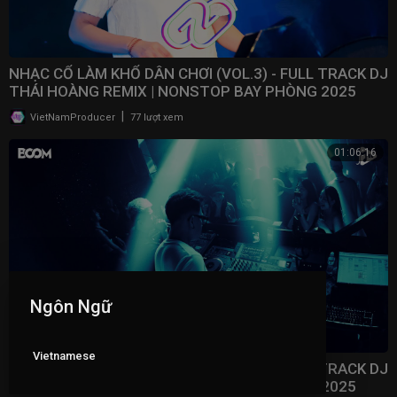
NHẠC CỔ LÀM KHỔ DÂN CHƠI (VOL.3) - FULL TRACK DJ
THÁI HOÀNG REMIX | NONSTOP BAY PHÒNG 2025
|
VietNamProducer
77 lượt xem
01:06:16
Ngôn Ngữ
Vietnamese
NHẠC CỔ LÀM KHỔ DÂN CHƠI (VOL.2) - FULL TRACK DJ
THÁI HOÀNG REMIX | NONSTOP BAY PHÒNG 2025