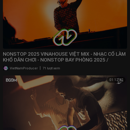
NONSTOP 2025 VINAHOUSE VIỆT MIX - NHẠC CỔ LÀM
KHỔ DÂN CHƠI - NONSTOP BAY PHÒNG 2025 /
@NONSTOPVNDJ
|
VietNamProducer
71 lượt xem
01:12:42