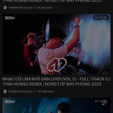
THÁI HOÀNG REMIX | NONSTOP BAY PHÒNG 2025
|
VietNamProducer
64 lượt xem
01:01:17
NHẠC CỔ LÀM KHỔ DÂN CHƠI (VOL.5) - FULL TRACK DJ
THÁI HOÀNG REMIX | NONSTOP BAY PHÒNG 2025
|
VietNamProducer
167 lượt xem
01:14:30