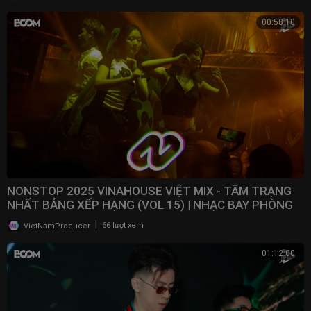
00:58:10
NONSTOP 2025 VINAHOUSE VIỆT MIX - TÂM TRẠNG
NHẤT BẢNG XẾP HẠNG (VOL 15) | NHẠC BAY PHÒNG
2025
|
VietNamProducer
66 lượt xem
01:12:00