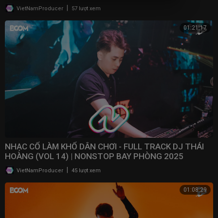
|
VietNamProducer
57 lượt xem
01:21:17
NHẠC CỔ LÀM KHỔ DÂN CHƠI - FULL TRACK DJ THÁI
HOÀNG (VOL 14) | NONSTOP BAY PHÒNG 2025
|
VietNamProducer
45 lượt xem
01:08:29