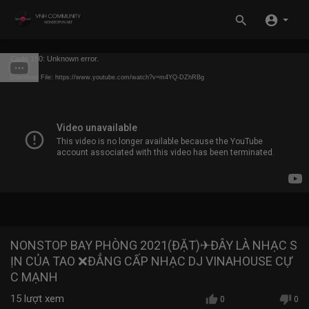
Code 150: Unknown error.
Download File: https://www.youtube.com/watch?v=m4YQ-DZhRBg
NONSTOP BAY PHÒNG 2021(ĐẶT)✈ĐÂY LÀ NHẠC S
ỊN CỦA TAO ❌ĐẲNG CẤP NHẠC DJ VINAHOUSE CỰ
C MẠNH
15
lượt xem
0
0