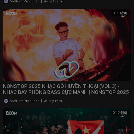
|
VietNamProducer
44 lượt xem
01:16:30
NONSTOP 2025 NHẠC GÕ HUYỀN THOẠI (VOL 3) -
NHẠC BAY PHÒNG BASS CỰC MẠNH | NONSTOP 2025
VINAHOUSE
|
VietNamProducer
34 lượt xem
01:24:08