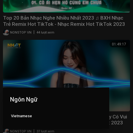
Top 20 Bản Nhạc Nghe Nhiều Nhất 2023 ♫ BXH Nhạc
Trẻ Remix Hot TikTok - Nhạc Remix Hot TikTok 2023
|
NONSTOP VN
44 lượt xem
01:49:17
Ngôn Ngữ
Vietnamese
Danh Vọng Remix - Giờ Người Phương Xa Nơi Ấy Có Vui
Không Người Remix - Nhạc Trẻ Remix Hay Nhất 2023
|
NONSTOP VN
37 lượt xem