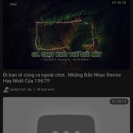
00:45:28
Đi bạn ơi cùng ra ngoài chơi…Những Bản Nhạc Remix
Hay Nhất Của 1967!!!
|
NONSTOP VN
34 lượt xem
01:29:13