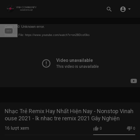
Code 150: Unknown error.
Download File: https://www.youtube.com/watch?v=on2BDceI0ks
Nhạc Trẻ Remix Hay Nhất Hiện Nay - Nonstop Vinah
ouse 2021 - lk nhac tre remix 2021 Gây Nghiện
16
lượt xem
0
0