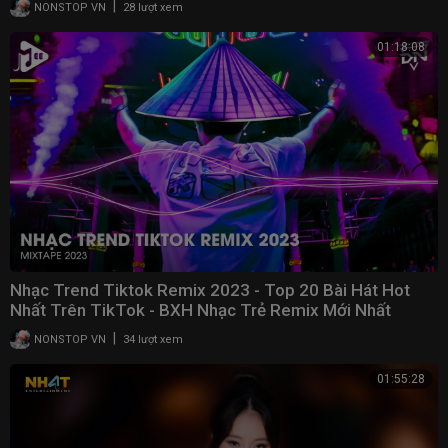
|
NONSTOP VN
28 lượt xem
nhac tre vinahouse, nonstop 2020 bass cuc cang, nhac tre remix 2020
moi nhat, nhac tre remix hay nhat 2020, nonstop 2020 bass cực căng,
01:18:08
nonstop vinahouse việt mix, bd remix, nhạc tre remix 20192020 hay
nhat hien nay, remix 2020 hay nhat, remix 2020 hay nhất hiện nay, remix
2020 hay nhat hien nay, cuoc song xa nha remix, vinahouse cố giang
tình, nhac tre remix 2020 hay, cuộc sống xa nhà remix, nhac tre remix
2020 hay moi nhat hien nay, nhạc trẻ nonstop vinahouse,
Nhạc Trend Tiktok Remix 2023 - Top 20 Bài Hát Hot
Nhất Trên TikTok - BXH Nhạc Trẻ Remix Mới Nhất
|
NONSTOP VN
34 lượt xem
01:55:28