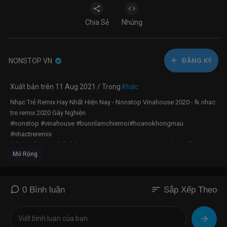
Chia Sẻ
Nhúng
NONSTOP VN
ĐĂNG KÝ
Xuất bản trên 11 Aug 2021 / Trong
Khác
Nhạc Trẻ Remix Hay Nhất Hiện Nay - Nonstop Vinahouse 2020 - lk nhac
tre remix 2020 Gây Nghiện
#nonstop #vinahouse #buonlamchiemoi#hoanokhongmau
#nhactreremix
Đánh Mất Em x Thế Thái Remix | NONSTOP Vinahouse Nhạc Trẻ DJ Việt
Mở Rộng
Mix Remix 2021 Mới Nhất Hiện Nay
Nhạc Trẻ Remix 2020 Hay Nhất Hiện Nay, NONSTOP 2020 Bass Cực
Mạnh Việt Mix Nonstop 2020 Vinahouse
Nhạc Trẻ Remix, Việt Mix NONSTOP 2020 Vinahouse, LK Nhạc Trẻ
sort
0 Bình luận
Sắp Xếp Theo
Remix Gây Nghiện Hay Nhất Hiện Nay 2020
➨MV Gốc Tình Yêu Khủng Long :
https://www.youtube.com/watch?
v=4Of38ZUnV7Q