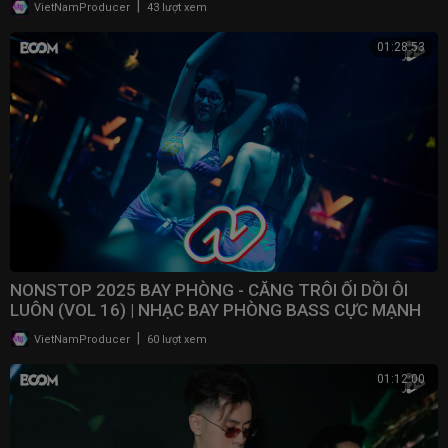
|
VietNamProducer
43 lượt xem
01:28:53
NONSTOP 2025 BAY PHÒNG - CĂNG TRÔI ỐI DỒI ÔI
LUÔN (VOL 16) | NHẠC BAY PHÒNG BASS CỰC MẠNH ​
|
VietNamProducer
60 lượt xem
01:12:00