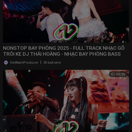
NONSTOP BAY PHÒNG 2025 - FULL TRACK NHẠC GÕ
TRÔI KE DJ THÁI HOÀNG - NHẠC BAY PHÒNG BASS
CWCH MẠNH
|
VietNamProducer
35 lượt xem
01:00:36