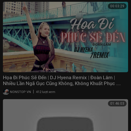
00:03:29
Họa Đi Phúc Sẽ Đến | DJ Hyena Remix | Đoàn Lâm |
Nhiều Lần Ngã Gục Cũng Không, Không Khuất Phục ....
|
NONSTOP VN
412 lượt xem
01:46:03