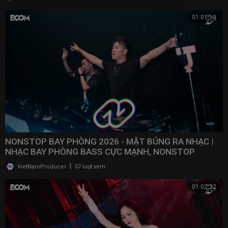
01:01:19
NONSTOP BAY PHÒNG 2026 - MẶT BÚNG RA NHẠC |
NHẠC BAY PHÒNG BASS CỰC MẠNH, NONSTOP
VINAHOUSE 2025
|
VietNamProducer
57 lượt xem
01:02:22