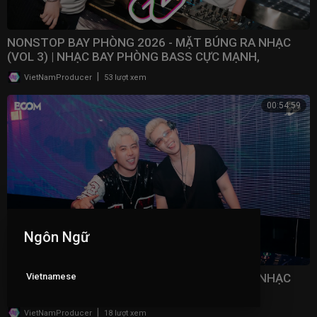
NONSTOP BAY PHÒNG 2026 - MẶT BÚNG RA NHẠC
(VOL 3) | NHẠC BAY PHÒNG BASS CỰC MẠNH,
NONSTOP 2025
|
VietNamProducer
53 lượt xem
00:54:59
Ngôn Ngữ
Vietnamese
NONSTOP BAY PHÒNG 2026 - MẶT BÚNG RA NHẠC
(VOL 2) | NHẠC BAY PHÒNG BASS CỰC MẠNH,
NONSTOP 2025
|
VietNamProducer
18 lượt xem