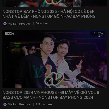
NONSTOP BAY PHÒNG 2025 - HÀ NỘI CÓ LẼ ĐẸP
NHẤT VỀ ĐÊM - NONSTOP GÕ NHẠC BAY PHÒNG
BASS CỰC MẠNH 2025
|
VietNamProducer
30 lượt xem
00:54:59
NONSTOP 2024 VINAHOUSE - ĐI MÂY VỀ GIÓ VOL 8 |
BASS CỰC MẠNH - NONSTOP BAY PHÒNG 2024
|
VietNamProducer
127 lượt xem