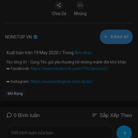
Chia Sẻ
Nhúng
NONSTOP VN
ĐĂNG KÝ
Xuất bản trên 19 May 2020 / Trong
Âm nhạc
Tilo Vlog 01 - Cùng Tilo gửi yêu thương tới những mảnh đời khó khăn
➡️ Facebook:
https://www.facebook.com/TTN.Camacc27
➡️ Instagram:
https://www.instagram.com/dj.tilo/
Mở Rộng
➡️ Fanpage:
https://www.facebook.com/DJ-TILÔ-1405443649765722
➡️ Soundclound:
https://soundcloud.com/dj-tin-5
sort
0 Bình luận
Sắp Xếp Theo
___________________
#DJTilo #Tilo