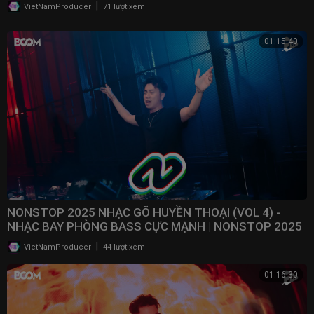
VINAHOUSE
|
VietNamProducer
71 lượt xem
01:15:40
NONSTOP 2025 NHẠC GÕ HUYỀN THOẠI (VOL 4) -
NHẠC BAY PHÒNG BASS CỰC MẠNH | NONSTOP 2025
VINAHOUSE
|
VietNamProducer
44 lượt xem
01:16:30