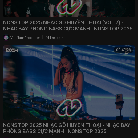
NONSTOP 2025 NHẠC GÕ HUYỀN THOẠI (VOL 2) -
NHẠC BAY PHÒNG BASS CỰC MẠNH | NONSTOP 2025
VINAHOUSE
|
VietNamProducer
44 lượt xem
00:49:28
NONSTOP 2025 NHẠC GÕ HUYỀN THOẠI - NHẠC BAY
PHÒNG BASS CỰC MẠNH | NONSTOP 2025
VINAHOUSE BAY PHÒNG