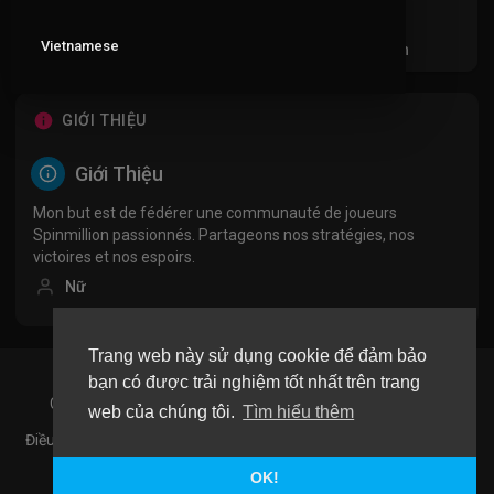
Vietnamese
Videos
PlayLists
Video đã thích
Ac
GIỚI THIỆU
Giới Thiệu
Mon but est de fédérer une communauté de joueurs
Spinmillion passionnés. Partageons nos stratégies, nos
victoires et nos espoirs.
Nữ
Trang web này sử dụng cookie để đảm bảo
bạn có được trải nghiệm tốt nhất trên trang
Copyright © 2026 Mee Media CO,. LTD. All rights reserved.
web của chúng tôi.
Tìm hiểu thêm
Điều khoản sử dụng
Chính sách bảo mật
Giới Thiệu
Liên hệ
Ngôn Ngữ
OK!