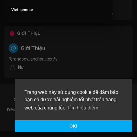
Vietnamese
Videos
PlayLists
Video đã thích
Ac
GIỚI THIỆU
Giới Thiệu
%random_anchor_text%
Nữ
Trang web này sử dụng cookie để đảm bảo
bạn có được trải nghiệm tốt nhất trên trang
Copyright © 2026 Mee Media CO,. LTD. All rights reserved.
web của chúng tôi.
Tìm hiểu thêm
Điều khoản sử dụng
Chính sách bảo mật
Giới Thiệu
Liên hệ
Ngôn Ngữ
OK!