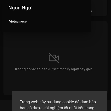
Ngôn Ngữ
Videos
PlayLists
Video đã thích
Ac
Vietnamese
VIDEO MỚI NHẤT
Không có video nào được tìm thấy ngay bây giờ!
Trang web này sử dụng cookie để đảm bảo
bạn có được trải nghiệm tốt nhất trên trang