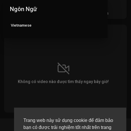
Ngôn Ngữ
Videos
PlayLists
Video đã thích
Ac
Vietnamese
VIDEO MỚI NHẤT
Không có video nào được tìm thấy ngay bây giờ!
Trang web này sử dụng cookie để đảm bảo
bạn có được trải nghiệm tốt nhất trên trang