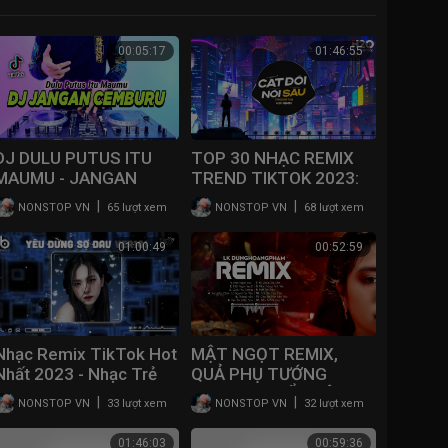
00:05:17
01:46:55
DJ DULU PUTUS ITU
TOP 30 NHẠC REMIX
MAUMU - JANGAN
TREND TIKTOK 2023:
CEMBURU REMIX FULL
Cắt Đôi Nỗi Sầu, Không
|
|
NONSTOP VN
65 lượt xem
NONSTOP VN
68 lượt xem
BASS VIRAL TIKTOK
Bằng, Lệ Lưu Ly, Body
TERBARU 2023
Shaming, Gió
01:00:49
00:52:59
Nhạc Remix TikTok Hot
MẬT NGỌT REMIX,
Nhất 2023 - Nhạc Trẻ
QUẢ PHỤ TƯỚNG
Remix Hay 2023 - Nhạc
REMIX | TUYỂN TẬP
|
|
NONSTOP VN
33 lượt xem
NONSTOP VN
32 lượt xem
Hot TikTok Hiện Nay
NHẠC REMIX HOT
TIKTOK CỦA
01:46:03
00:59:36