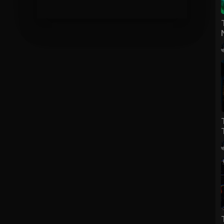
top vinahouse, nonstop vinahouse 2021, nonstop 2021 vinahouse,
21, nhac dj tiktok, nhạc dj, nhạc dj 2021, nhạc dj vn, nhạc dj remix,
c dj cực mạnh, nhạc dj hay nhất thế giới, nhac dj nonstop 2021, nhac dj
at 2021, viet mix, viet mix 2021, việt mix, việt mix 2021, nonstop viet
ix 2021, nhạc trẻ remix 2021, lk nhac tre remix, lk nhạc trẻ remix, nhac
an cuc manh 2021 moi nhat remix, nhạc sàn, nhạc sàn 2021, nhạc sàn