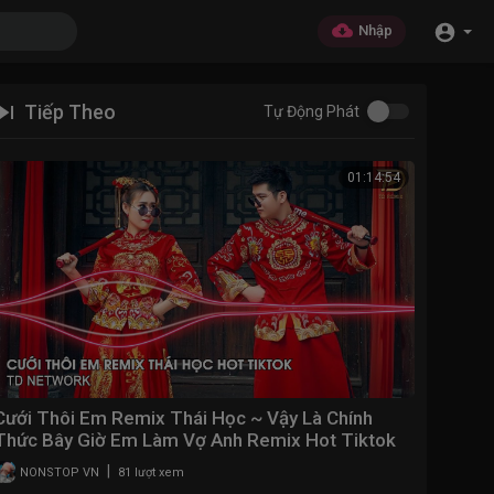
Nhập
Tiếp Theo
Tự Động Phát
01:14:54
Cưới Thôi Em Remix Thái Học ~ Vậy Là Chính
Thức Bây Giờ Em Làm Vợ Anh Remix Hot Tiktok
2023
|
NONSTOP VN
81 lượt xem