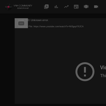
Code 150: Unknown error.
Download File: https://www.youtube.com/watch?v=Nt5gspYXJCA