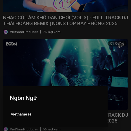
NHẠC CỔ LÀM KHỔ DÂN CHƠI (VOL.3) - FULL TRACK DJ
THÁI HOÀNG REMIX | NONSTOP BAY PHÒNG 2025
|
VietNamProducer
76 lượt xem
01:06:16
Ngôn Ngữ
Vietnamese
NHẠC CỔ LÀM KHỔ DÂN CHƠI (VOL.2) - FULL TRACK DJ
THÁI HOÀNG REMIX | NONSTOP BAY PHÒNG 2025
|
VietNamProducer
56 lượt xem