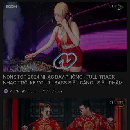
01:00:01
NONSTOP 2024 NHẠC BAY PHÒNG - FULL TRACK
NHẠC TRÔI KE VOL 9 - BASS SIÊU CĂNG - SIÊU PHẨM
PHÒNG BAY
|
VietNamProducer
187 lượt xem
01:14:54