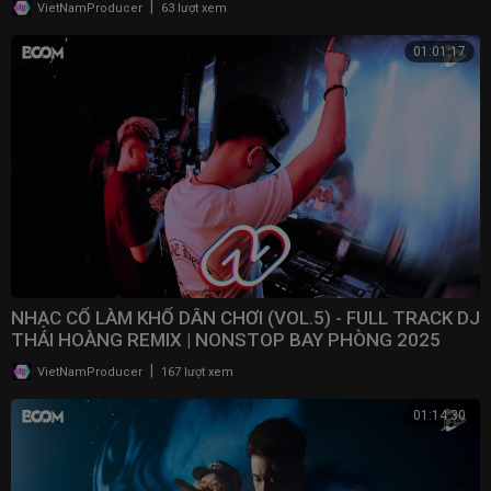
|
VietNamProducer
63 lượt xem
01:01:17
NHẠC CỔ LÀM KHỔ DÂN CHƠI (VOL.5) - FULL TRACK DJ
THÁI HOÀNG REMIX | NONSTOP BAY PHÒNG 2025
|
VietNamProducer
167 lượt xem
01:14:30