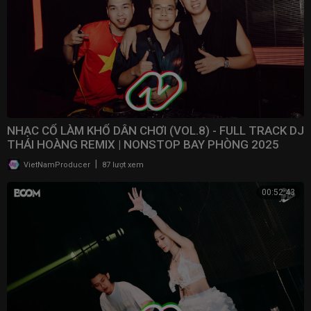
NHẠC CỔ LÀM KHỔ DÂN CHƠI (VOL.8) - FULL TRACK DJ
THÁI HOÀNG REMIX | NONSTOP BAY PHÒNG 2025
|
VietNamProducer
87 lượt xem
00:52:43