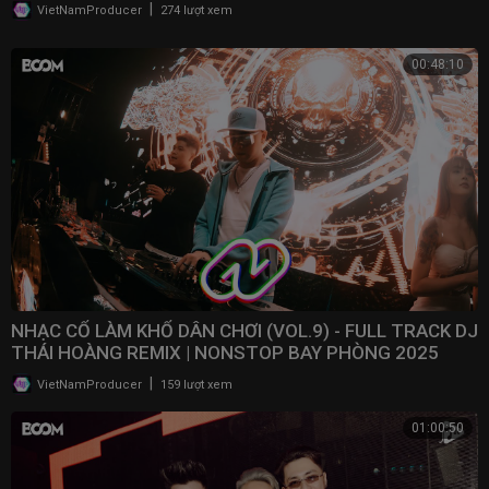
|
VietNamProducer
274 lượt xem
00:48:10
NHẠC CỔ LÀM KHỔ DÂN CHƠI (VOL.9) - FULL TRACK DJ
THÁI HOÀNG REMIX | NONSTOP BAY PHÒNG 2025
|
VietNamProducer
159 lượt xem
01:00:50