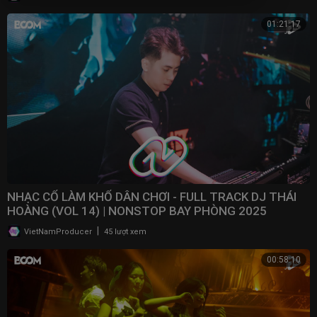
01:21:17
NHẠC CỔ LÀM KHỔ DÂN CHƠI - FULL TRACK DJ THÁI
HOÀNG (VOL 14) | NONSTOP BAY PHÒNG 2025
|
VietNamProducer
45 lượt xem
00:58:10