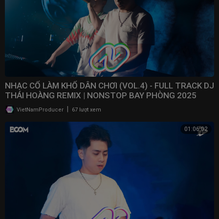
NHẠC CỔ LÀM KHỔ DÂN CHƠI (VOL.4) - FULL TRACK DJ
THÁI HOÀNG REMIX | NONSTOP BAY PHÒNG 2025
|
VietNamProducer
67 lượt xem
01:06:02