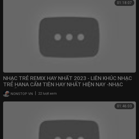
01:18:07
NHẠC TRẺ REMIX HAY NHẤT 2023 - LIÊN KHÚC NHẠC
TRẺ HANA CẨM TIÊN HAY NHẤT HIỆN NAY -NHẠC
TUYỂN CHỌN
|
NONSTOP VN
22 lượt xem
01:46:03