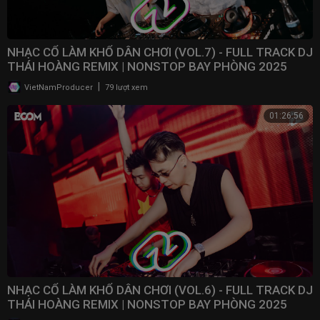
NHẠC CỔ LÀM KHỔ DÂN CHƠI (VOL.7) - FULL TRACK DJ
THÁI HOÀNG REMIX | NONSTOP BAY PHÒNG 2025
|
VietNamProducer
79 lượt xem
01:26:56
NHẠC CỔ LÀM KHỔ DÂN CHƠI (VOL.6) - FULL TRACK DJ
THÁI HOÀNG REMIX | NONSTOP BAY PHÒNG 2025