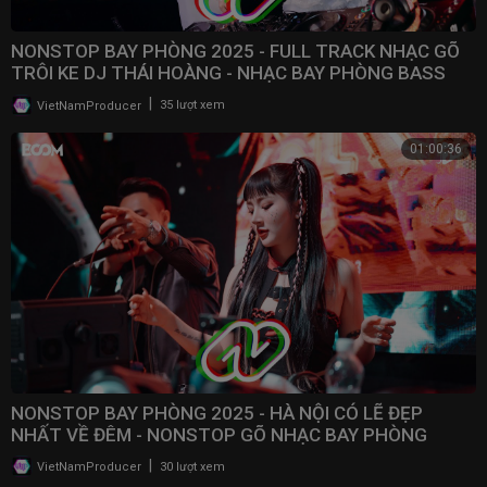
NONSTOP BAY PHÒNG 2025 - FULL TRACK NHẠC GÕ
TRÔI KE DJ THÁI HOÀNG - NHẠC BAY PHÒNG BASS
CWCH MẠNH
|
VietNamProducer
35 lượt xem
01:00:36
NONSTOP BAY PHÒNG 2025 - HÀ NỘI CÓ LẼ ĐẸP
NHẤT VỀ ĐÊM - NONSTOP GÕ NHẠC BAY PHÒNG
BASS CỰC MẠNH 2025
|
VietNamProducer
30 lượt xem