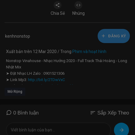
Chia Sẻ
Nhúng
kenhnonstop
ĐĂNG KÝ
Xuất bản trên 12 Mar 2020 / Trong
Phim và hoạt hình
Nonstop Vinahouse - Nhạc Hưởng 2020 - Full Track Thái Hoàng - Long
Nhật Mix
➤ Đặt Nhạc LH Zalo : 0901521306
➤ Link Mp3:
http://bit.ly/2TDwVxC
➤ Liên Hệ Fanpage:
http://bit.ly/2VTxhl3
Mở Rộng
➤ Đăng Ký Kênh:
http://bit.ly/2oG5zKi
➤ Lyrics : Đang cập nhật....
✪ Kênh Nonstop - Kênh nhạc sàn mixcloud - tuyển tập nhạc nonstop
sort
0 Bình luận
Sắp Xếp Theo
bay phòng hay nhất, mới nhất và không quảng cáo ! AE nhớ bấm đăng
ký ủng hộ kênh nhé !
✪ Nếu có vấn đề về bản quyền liên quan đến VIDEO xin quý vị vui lòng