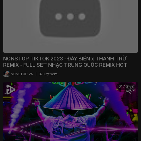
NONSTOP TIKTOK 2023 - ĐÁY BIỂN x THANH TRỪ
REMIX - FULL SET NHẠC TRUNG QUỐC REMIX HOT
TRENDS TIKTOK
|
NONSTOP VN
37 lượt xem
01:18:08