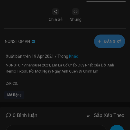
Chia Sẻ
Nhúng
NONSTOP VN
ĐĂNG KÝ
Xuất bản trên 19 Apr 2021 / Trong
Khác
NONSTOP Vinahouse 2021, Em Là Cố Chấp Duy Nhất Của Đời Anh
Remix Tiktok, Rồi Một Ngày Ngày Anh Quên Đi Chính Em
LYRICS:
Rồi một ngày ngày anh quên đi chính em
Mở Rộng
Là trí nhớ anh mất đi mà thôi
Nếu như em không thấy anh quan tâm em
Là khi anh không muốn em lo lắng gì
sort
0 Bình luận
Sắp Xếp Theo
Đường về nhà một mình em quên lối đi
Nguyện là sao soi sáng thêm con đường em