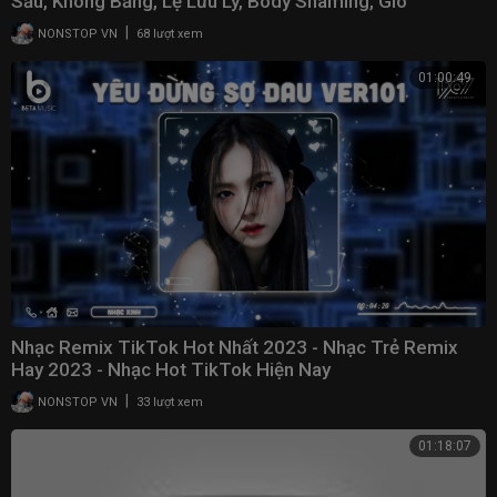
Sầu, Không Bằng, Lệ Lưu Ly, Body Shaming, Gió
|
NONSTOP VN
68 lượt xem
01:00:49
Nhạc Remix TikTok Hot Nhất 2023 - Nhạc Trẻ Remix
Hay 2023 - Nhạc Hot TikTok Hiện Nay
|
NONSTOP VN
33 lượt xem
01:18:07