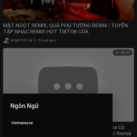
MẬT NGỌT REMIX, QUẢ PHỤ TƯỚNG REMIX | TUYỂN
TẬP NHẠC REMIX HOT TIKTOK CỦA
DUNGHOANGPHAM
|
NONSTOP VN
31 lượt xem
01:46:03
Ngôn Ngữ
Vietnamese
Top 30 Nhạc Remix TikTok Hay Nhất 2023 - Hoa Cỏ
Lau, Là Anh, Duyên Duyên Số Số, Sao Cũng Được Remix