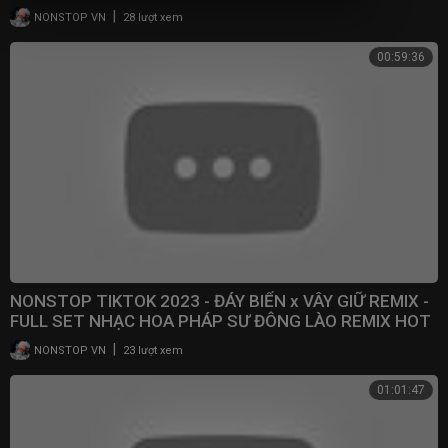
|
NONSTOP VN
28 lượt xem
00:59:36
NONSTOP TIKTOK 2023 - ĐÁY BIỂN x VÂY GIỮ REMIX -
FULL SET NHẠC HOA PHÁP SƯ ĐÔNG LÀO REMIX HOT
2023
|
NONSTOP VN
23 lượt xem
01:01:47