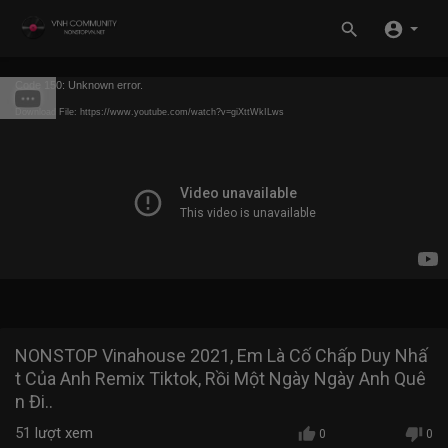
Code 150: Unknown error.
Download File: https://www.youtube.com/watch?v=giXttWkILws
NONSTOP Vinahouse 2021, Em Là Cố Chấp Duy Nhấ
t Của Anh Remix Tiktok, Rồi Một Ngày Ngày Anh Quê
n Đi..
51
lượt xem
0
0