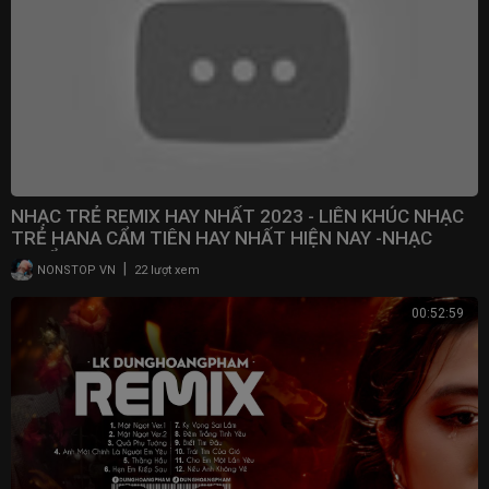
NHẠC TRẺ REMIX HAY NHẤT 2023 - LIÊN KHÚC NHẠC
TRẺ HANA CẨM TIÊN HAY NHẤT HIỆN NAY -NHẠC
TUYỂN CHỌN
|
NONSTOP VN
22 lượt xem
00:52:59