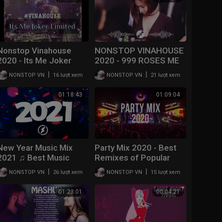
Nonstop Vinahouse
NONSTOP VINAHOUSE
2020 - Its Me Joker
2020 - 999 ROSES ME
Legend Remix - Joker
GUSTA REMIX
|
|
NONSTOP VN
16 lượt xem
NONSTOP VN
21 lượt xem
Legend Remix
01:18:43
01:09:04
New Year Music Mix
Party Mix 2020 - Best
2021 ♫ Best Music
Remixes of Popular
Songs 2020
2020 Party Mix ♫
|
|
NONSTOP VN
26 lượt xem
NONSTOP VN
15 lượt xem
Remixes of Popular
Songs
01:23:01
00:04:21