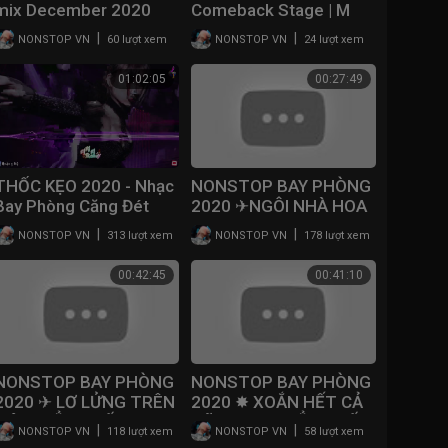
mix December 2020
Comeback Stage | M
COUNTDOWN 200430
|
|
NONSTOP VN
60 lượt xem
NONSTOP VN
24 lượt xem
EP.663
01:02:05
00:27:49
THỐC KẸO 2020 - Nhạc
NONSTOP BAY PHÒNG
Bay Phòng Căng Đét
2020 ✈NGÔI NHÀ HOA
Đèn Đẹt - Chân Không
HOÈ REMIX⚠️ XOÁY
|
|
NONSTOP VN
313 lượt xem
NONSTOP VN
178 lượt xem
Chạm Đất - Mix The
ĐIÊN ĐẢO ✸ NHẠC SÀN
One
NONSTOP VINAHOUSE
00:42:45
00:41:10
2020
NONSTOP BAY PHÒNG
NONSTOP BAY PHÒNG
2020 ✈ LƠ LỬNG TRÊN
2020 ✸ XOẮN HẾT CẢ
MÂY - ĐẲNG CẤP
NÃO VOL2 - ĐẲNG CẤP
|
|
NONSTOP VN
118 lượt xem
NONSTOP VN
58 lượt xem
VINAHOUSE ✸ NHẠC
VINAHOUSE ✈ NHẠC