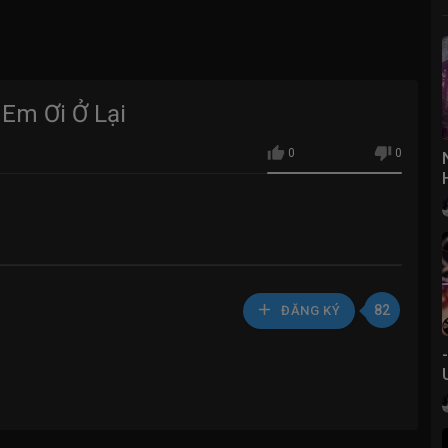
 Em Ơi Ở Lại
0
0
82
ĐĂNG KÝ