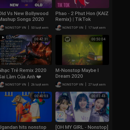
Old Vs New Bollywood
Phao - 2 Phut Hon (KAIZ
Mashup Songs 2020
Remix) | TikTok
//Latest Hindi Remix
Vietnamese Music
|
|
NONSTOP VN
50 lượt xem
NONSTOP VN
17 lượt xem
Mashup 2020 June
2020
Indian song love
00:47:31
00:50:04
mashup
Nhạc Trẻ Remix 2020
M-Nonstop Maybe I
Dream 2020
Sai Lầm Của Anh ❤️
(MonyBOSS)
Từng Yêu ♫ NONSTOP
|
|
NONSTOP VN
26 lượt xem
NONSTOP VN
27 lượt xem
2020 Nhạc Remix
TikTok Gây Nghiện
00:40:03
00:03:43
Ugandan hits nonstop
[OH MY GIRL - Nonstop]