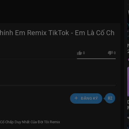
hính Em Remix TikTok - Em Là Cố Ch
0
0
82
ĐĂNG KÝ
 Cố Chấp Duy Nhất Của Đời Tôi Remix