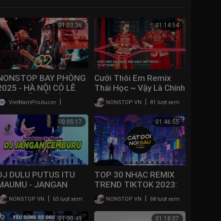
01:00:36
01:14:54
NONSTOP BAY PHÒNG
Cưới Thôi Em Remix
2025 - HÀ NỘI CÓ LẼ
Thái Học ~ Vậy Là Chính
ĐẸP NHẤT VỀ ĐÊM -
Thức Bây Giờ Em Làm
|
|
VietNamProducer
30 lượt xem
NONSTOP VN
81 lượt xem
NONSTOP GÕ NHẠC
Vợ Anh Remix Hot
BAY PHÒNG BASS CỰC
Tiktok 2023
00:05:17
01:46:55
MẠNH 2025
DJ DULU PUTUS ITU
TOP 30 NHẠC REMIX
MAUMU - JANGAN
TREND TIKTOK 2023:
CEMBURU REMIX FULL
Cắt Đôi Nỗi Sầu, Không
|
|
NONSTOP VN
65 lượt xem
NONSTOP VN
68 lượt xem
BASS VIRAL TIKTOK
Bằng, Lệ Lưu Ly, Body
TERBARU 2023
Shaming, Gió
01:00:49
01:18:07