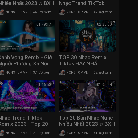
Nhiều Nhất 2023 ♫ BXH
Nhạc Trend TikTok
Remix 2023 - Nonstop
Nhạc Trẻ Remix Hot
|
|
NONSTOP VN
44 lượt xem
NONSTOP VN
47 lượt xem
2023 Vinahouse Bay
TikTok - Nhạc Remix
Phòng Bass Cực Mạnh
Hot TikTok 2023
01:49:17
02:25:00
Danh Vọng Remix - Giờ
TOP 30 Nhạc Remix
Người Phương Xa Nơi
Tiktok HAY NHẤT
Ấy Có Vui Không Người
2023: Khúc Vương Tình,
|
|
NONSTOP VN
37 lượt xem
NONSTOP VN
32 lượt xem
Remix - Nhạc Trẻ
Hoa Cỏ Lau, Rượu Mừng
Remix Hay Nhất 2023
Hóa Người Dưng, Gió
01:16:58
01:05:24
Nhạc Trend Tiktok
Top 20 Bản Nhạc Nghe
Remix 2023 - Top 20
Nhiều Nhất 2023 ♫ BXH
Bài Hát Hot Nhất Trên
Nhạc Trẻ Remix Hot
|
|
NONSTOP VN
21 lượt xem
NONSTOP VN
51 lượt xem
TikTok - BXH Nhạc Trẻ
TikTok - Nhạc Remix