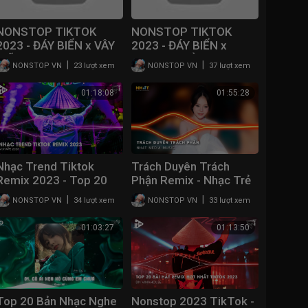
NONSTOP TIKTOK
NONSTOP TIKTOK
2023 - ĐÁY BIỂN x VÂY
2023 - ĐÁY BIỂN x
GIỮ REMIX - FULL SET
THANH TRỪ REMIX -
|
|
NONSTOP VN
23 lượt xem
NONSTOP VN
37 lượt xem
NHẠC HOA PHÁP SƯ
FULL SET NHẠC
ĐÔNG LÀO REMIX HOT
TRUNG QUỐC REMIX
01:18:08
01:55:28
2023
HOT TRENDS TIKTOK
Nhạc Trend Tiktok
Trách Duyên Trách
Remix 2023 - Top 20
Phận Remix - Nhạc Trẻ
Bài Hát Hot Nhất Trên
Remix Vinahouse Hay
|
|
NONSTOP VN
34 lượt xem
NONSTOP VN
33 lượt xem
TikTok - BXH Nhạc Trẻ
Nhất Hiện Nay -
Remix Mới Nhất
Nonstop Vinahouse
01:03:27
01:13:50
2023
Top 20 Bản Nhạc Nghe
Nonstop 2023 TikTok -