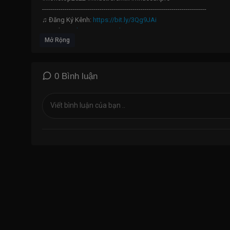
--------------------------------------------------------------------------------
♫ Đăng Ký Kênh:
https://bit.ly/3Qg9JAi
♫ Website:
http://qinnmediamusic.net/
Mở Rộng
♫ Page:
https://www.facebook.com/qinnmedia.net
✉ Hợp tác, quảng cáo, khiếu nại các vấn đề về bản quyền vui lòn
0 Bình luận
© Bản Quyền Video Thuộc Về Nhạc Sàn Pro
© Copyright by: Qinn Media ☞ Do not Reup