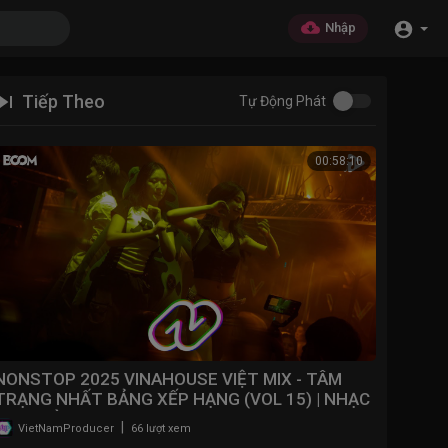
Nhập
Tiếp Theo
Tự Động Phát
00:58:10
NONSTOP 2025 VINAHOUSE VIỆT MIX - TÂM
TRẠNG NHẤT BẢNG XẾP HẠNG (VOL 15) | NHẠC
BAY PHÒNG 2025
|
VietNamProducer
66 lượt xem