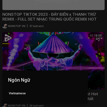
NONSTOP TIKTOK 2023 - ĐÁY BIỂN x THANH TRỪ
REMIX - FULL SET NHẠC TRUNG QUỐC REMIX HOT
TRENDS TIKTOK
|
NONSTOP VN
37 lượt xem
01:18:08
Ngôn Ngữ
Vietnamese
Nhạc Trend Tiktok Remix 2023 - Top 20 Bài Hát Hot
Nhất Trên TikTok - BXH Nhạc Trẻ Remix Mới Nhất
|
NONSTOP VN
34 lượt xem