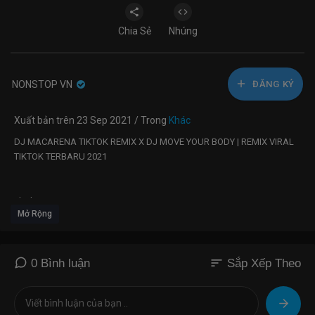
Chia Sẻ
Nhúng
NONSTOP VN
ĐĂNG KÝ
Xuất bản trên 23 Sep 2021 / Trong
Khác
DJ MACARENA TIKTOK REMIX X DJ MOVE YOUR BODY | REMIX VIRAL
TIKTOK TERBARU 2021
Playlist :
Mở Rộng
1. DJ MACARENA REMIX
2. DJ MOVE YOUR BODY
3. DJ BETA JANJI BETA JAGA
sort
0 Bình luận
Sắp Xếp Theo
4. DJ AKU SUNGGUH MASIH SAYANG
5. DJ HENDAKLAH CARI PENGGANTI
6. DJ CINTA TEGARKAN HATIKU