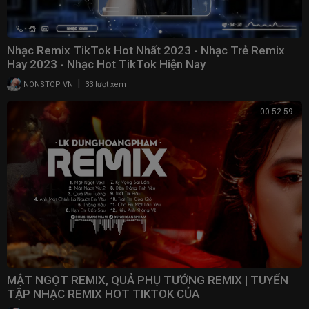
Nhạc Remix TikTok Hot Nhất 2023 - Nhạc Trẻ Remix
Hay 2023 - Nhạc Hot TikTok Hiện Nay
|
NONSTOP VN
33 lượt xem
00:52:59
MẬT NGỌT REMIX, QUẢ PHỤ TƯỚNG REMIX | TUYỂN
TẬP NHẠC REMIX HOT TIKTOK CỦA
DUNGHOANGPHAM