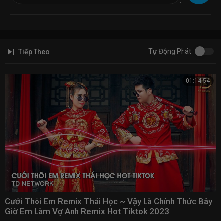
7. DJ MAU TIDUR TERINGAT PADAMU
8. DJ ANTARA KAU DIA DAN AKU
9. DJ CINTA TASIKMALAYA
10.DJ TIDURLAH SAYANGKU MENTARI KAN MENUNGGU
Tự Động Phát
Tiếp Theo
#DJTIKTOK2021​
#DJTIKTOKLAGUVIRAL2021​
01:14:54
#DJTIKTOKLAGUVIRAL2021​
#DJTIKTOKTERBARU​
#DJTIKTOKLAGUTERBARU2021​
#DJKUMPULANLAGUTIKTOK2021​
#DJKUMPULANLAGUTIKTOK​
#DJTIKTOKSLOWREMIX​
#DJTIKTOKSLOWLAGUREMIX
Cưới Thôi Em Remix Thái Học ~ Vậy Là Chính Thức Bây
Giờ Em Làm Vợ Anh Remix Hot Tiktok 2023