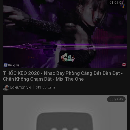
01:02:05
THỐC KẸO 2020 - Nhạc Bay Phòng Căng Đét Đèn Đẹt -
Chân Không Chạm Đất - Mix The One
|
NONSTOP VN
313 lượt xem
00:27:49