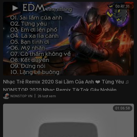
00:47:31
Nhạc Trẻ Remix 2020 Sai Lầm Của Anh ❤️ Từng Yêu ♫
NONSTOP 2020 Nhạc Remix TikTok Gây Nghiện
|
NONSTOP VN
26 lượt xem
01:06:58