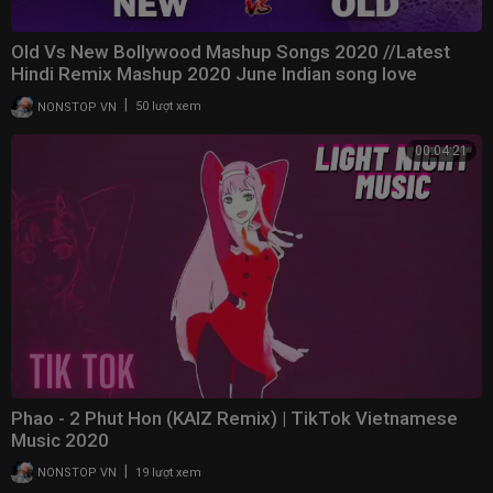
Old Vs New Bollywood Mashup Songs 2020 //Latest
Hindi Remix Mashup 2020 June Indian song love
mashup
|
NONSTOP VN
50 lượt xem
00:04:21
Phao - 2 Phut Hon (KAIZ Remix) | TikTok Vietnamese
Music 2020
|
NONSTOP VN
19 lượt xem