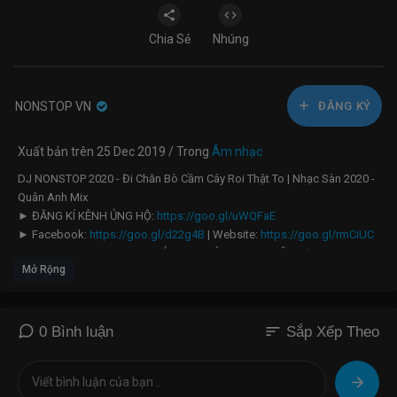
Chia Sẻ
Nhúng
NONSTOP VN
ĐĂNG KÝ
Xuất bản trên 25 Dec 2019 / Trong
Âm nhạc
DJ NONSTOP 2020 - Đi Chăn Bò Cầm Cây Roi Thật To | Nhạc Sàn 2020 -
Quân Anh Mix
► ĐĂNG KÍ KÊNH ỦNG HỘ:
https://goo.gl/uWQFaE
► Facebook:
https://goo.gl/d22g4B
| Website:
https://goo.gl/rmCiUC
► LINK DOWNLOAD MP3 & ẢNH VUI LÒNG XEM THÊM TẠI COMMENT
Mở Rộng
GHIM !
►Các bạn muốn đăng nhạc lên ONE NIGHT vui lòng điền thông tin vào
mẫu bên dưới
sort
0 Bình luận
Sắp Xếp Theo
https://goo.gl/7d36XG
- chúng tôi sẽ duyệt sớm nhất !
♥ Chúc bạn nghe nhạc vui vẻ! (｡◕‿◕｡) ♥
✉ E-mail:
nonstopvn.tube@gmail.com