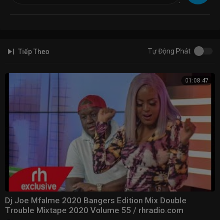
® Copyright by: One Night 88 ✔
#OneNight88, #Nonstop2019, #VietMix, #NhacDJ
Tự Động Phát
Tiếp Theo
01:08:47
Dj Joe Mfalme 2020 Bangers Edition Mix Double
Trouble Mixtape 2020 Volume 55 / rhradio.com