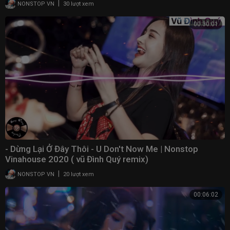
|
NONSTOP VN
30 lượt xem
00:30:01
- Dừng Lại Ở Đây Thôi - U Don't Now Me | Nonstop
Vinahouse 2020 ( vũ Đình Quý remix)
|
NONSTOP VN
20 lượt xem
00:06:02