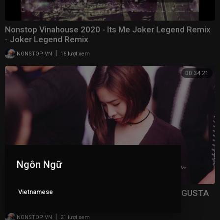
Nonstop Vinahouse 2020 - Its Me Joker Legend Remix
- Joker Legend Remix
|
NONSTOP VN
16 lượt xem
00:34:21
Ngôn Ngữ
Vietnamese
NONSTOP VINAHOUSE 2020 - 999 ROSES ME GUSTA
REMIX
|
NONSTOP VN
21 lượt xem