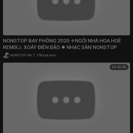
NONSTOP BAY PHÒNG 2020 ✈NGÔI NHÀ HOA HOÈ
REMIX⚠️ XOÁY ĐIÊN ĐẢO ✸ NHẠC SÀN NONSTOP
VINAHOUSE 2020
|
NONSTOP VN
178 lượt xem
00:42:45