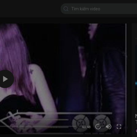
43:48
20