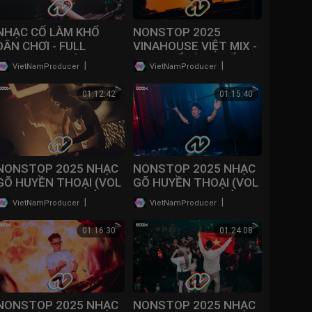
NHẠC CỔ LÀM KHỔ
NONSTOP 2025
DÂN CHƠI - FULL
VINAHOUSE VIỆT MIX -
TRACK DJ THÁI
NHẠC CỔ LÀM KHỔ
|
|
VietNamProducer
45 lượt xem
VietNamProducer
69 lượt xem
HOÀNG (VOL 14) |
DÂN CHƠI - NONSTOP
NONSTOP BAY PHÒNG
BAY PHÒNG 2025 /
01:12:42
01:15:40
2025
@NONSTOPVNDJ
NONSTOP 2025 NHẠC
NONSTOP 2025 NHẠC
GÕ HUYỀN THOẠI (VOL
GÕ HUYỀN THOẠI (VOL
5) - NHẠC BAY PHÒNG
4) - NHẠC BAY PHÒNG
|
|
VietNamProducer
71 lượt xem
VietNamProducer
44 lượt xem
BASS CỰC MẠNH |
BASS CỰC MẠNH |
NONSTOP 2025
NONSTOP 2025
01:16:30
01:24:08
VINAHOUSE
VINAHOUSE
NONSTOP 2025 NHẠC
NONSTOP 2025 NHẠC