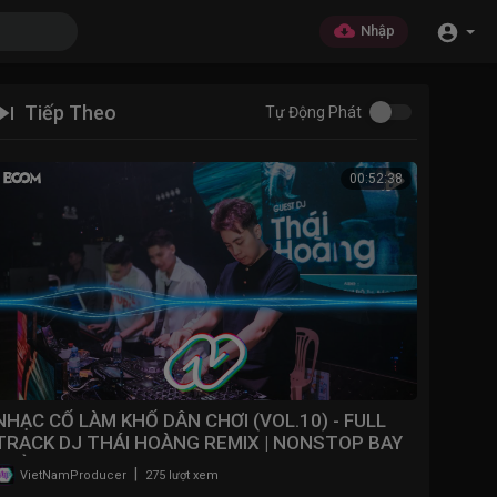
Nhập
Tiếp Theo
Tự Động Phát
00:52:38
NHẠC CỔ LÀM KHỔ DÂN CHƠI (VOL.10) - FULL
TRACK DJ THÁI HOÀNG REMIX | NONSTOP BAY
PHÒNG 2025
|
VietNamProducer
275 lượt xem