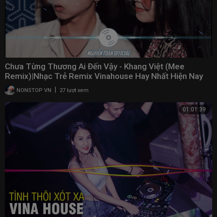
Chưa Từng Thương Ai Đến Vậy - Khang Việt (Mee
Remix)|Nhạc Trẻ Remix Vinahouse Hay Nhất Hiện Nay
2021
|
NONSTOP VN
27 lượt xem
01:01:39