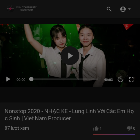
00:00
40:03
20
Nonstop 2020 - NHẠC KE - Lung Linh Với Các Em Họ
c Sinh | Viet Nam Producer
87
lượt xem
1
0