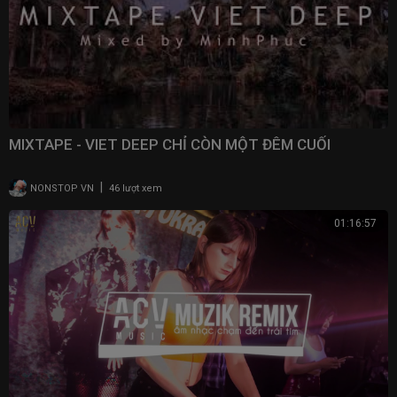
MIXTAPE - VIET DEEP CHỈ CÒN MỘT ĐÊM CUỐI
|
NONSTOP VN
46 lượt xem
01:16:57