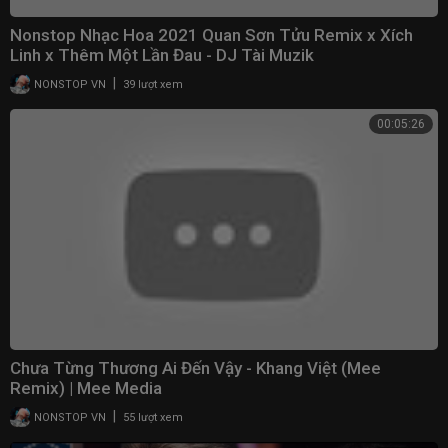
Nonstop Nhạc Hoa 2021 Quan Sơn Tửu Remix x Xích
Linh x Thêm Một Lần Đau - DJ Tài Muzik
|
NONSTOP VN
39 lượt xem
00:05:26
Chưa Từng Thương Ai Đến Vậy - Khang Việt (Mee
Remix) | Mee Media
|
NONSTOP VN
55 lượt xem