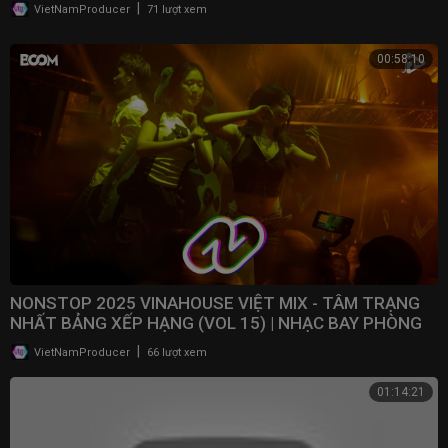
@NONSTOPVNDJ
|
VietNamProducer
71 lượt xem
00:58:10
NONSTOP 2025 VINAHOUSE VIỆT MIX - TÂM TRẠNG
NHẤT BẢNG XẾP HẠNG (VOL 15) | NHẠC BAY PHÒNG
2025
|
VietNamProducer
66 lượt xem
01:14:21