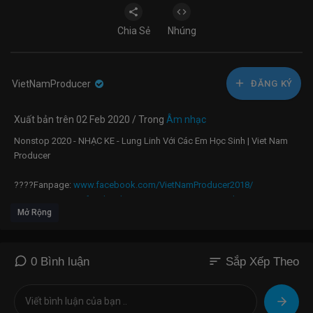
Chia Sẻ
Nhúng
VietNamProducer
ĐĂNG KÝ
Xuất bản trên 02 Feb 2020 / Trong
Âm nhạc
Nonstop 2020 - NHẠC KE - Lung Linh Với Các Em Học Sinh | Viet Nam
Producer
????Fanpage:
www.facebook.com/VietNamProducer2018/
????Group:
www.facebook.com/groups/VietNamProducer/
Mở Rộng
????Soundcloud:
https://soundcloud.com/VietNamProducer/
????Download:
https://www13.zippyshare.com/v/rcEjq3aG/file.html
●▬▬▬▬▬▬▬▬▬▬▬▬▬▬▬▬▬▬●
sort
0 Bình luận
Sắp Xếp Theo
Chào mừng AE Đến Với Viet Nam Producer - Sân Chơi Giới Trẻ
Vinahouse và là một trong những kênh hàng đầu trong lĩnh vực âm
nhạc Việt Nam.