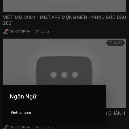
VIET MIX 2021 - MIXTAPE MỘNG MER - NHẠC BỐC ĐẦU
2021
|
NONSTOP VN
27 lượt xem
00:44:13
Ngôn Ngữ
Vietnamese
VIET DEEP 2021 - MIXTAPE NHẠC CHILL SANG CHẢNH
- NHỚ ĐEO TAI NGHE - MIXBOX MUSIC
|
NONSTOP VN
46 lượt xem