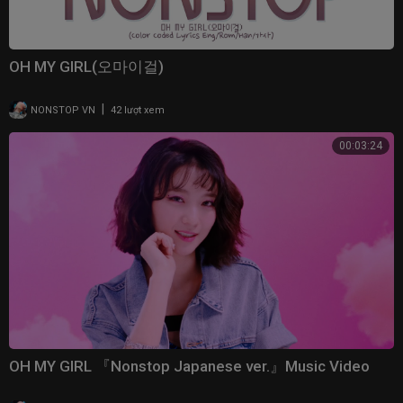
OH MY GIRL(오마이걸)
|
NONSTOP VN
42 lượt xem
00:03:24
OH MY GIRL 『Nonstop Japanese ver.』Music Video