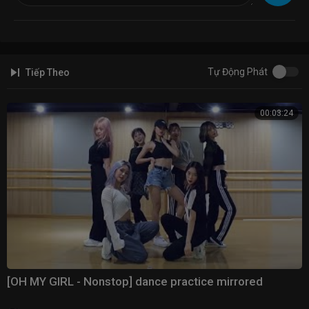
Instagram:
https://www.instagram.com/studio_choom/
Naver TV:
https://tv.naver.com/cjenm.STUDIOCHOOM
Tự Động Phát
Tiếp Theo
00:03:24
[OH MY GIRL - Nonstop] dance practice mirrored