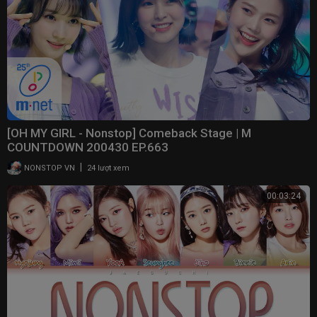
[OH MY GIRL - Nonstop] Comeback Stage | M
COUNTDOWN 200430 EP.663
|
NONSTOP VN
24 lượt xem
00:03:24