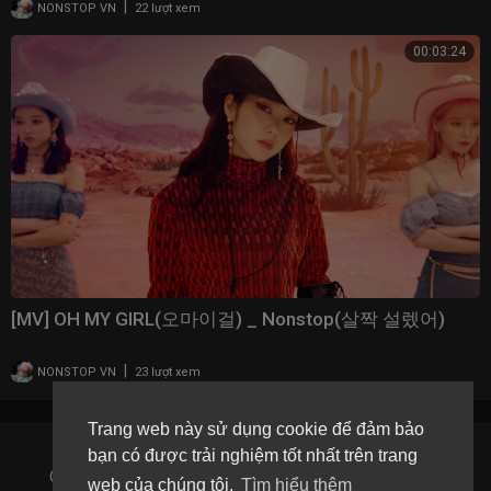
|
NONSTOP VN
22 lượt xem
00:03:24
[MV] OH MY GIRL(오마이걸) _ Nonstop(살짝 설렜어)
|
NONSTOP VN
23 lượt xem
Trang web này sử dụng cookie để đảm bảo
bạn có được trải nghiệm tốt nhất trên trang
Copyright © 2026 Mee Media CO,. LTD. All rights reserved.
web của chúng tôi.
Tìm hiểu thêm