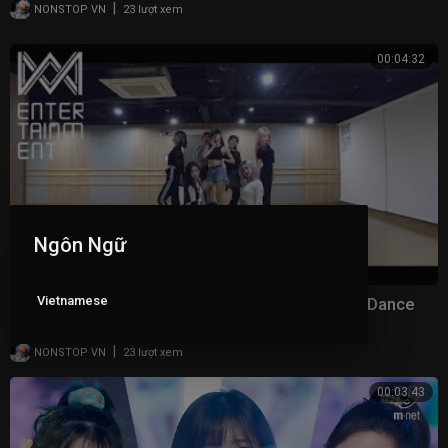
|
NONSTOP VN
23 lượt xem
00:04:32
Ngôn Ngữ
Vietnamese
오마이걸(OH MY GIRL)_살짝 설렜어 (Nonstop) Dance
Practice Video
|
NONSTOP VN
23 lượt xem
00:03:43