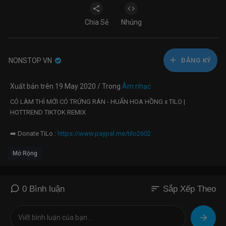
Chia Sẻ
Nhúng
NONSTOP VN
ĐĂNG KÝ
Xuất bản trên 19 May 2020 / Trong
Âm nhạc
CÓ LÀM THÌ MỚI CÓ TRỨNG RÁN - HUẤN HOA HỒNG x TILO |
HOTTREND TIKTOK REMIX
➡️ Donate TiLo :
https://www.paypal.me/tilo2602
Mở Rộng
➡️ Facebook:
https://www.facebook.com/TTN.Camacc27
➡️ Instagram:
https://www.instagram.com/dj.tilo/
sort
0 Bình luận
Sắp Xếp Theo
➡️ Fanpage:
https://www.facebook.com/DJ-TILÔ-1405443649765722
➡️ Soundclound:
https://soundcloud.com/dj-tin-5