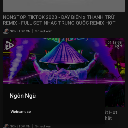
NONSTOP TIKTOK 2023 - ĐÁY BIỂN x THANH TRỪ
REMIX - FULL SET NHẠC TRUNG QUỐC REMIX HOT
TRENDS TIKTOK
|
NONSTOP VN
37 lượt xem
01:18:08
Ngôn Ngữ
Vietnamese
Nhạc Trend Tiktok Remix 2023 - Top 20 Bài Hát Hot
Nhất Trên TikTok - BXH Nhạc Trẻ Remix Mới Nhất
|
NONSTOP VN
34 lượt xem