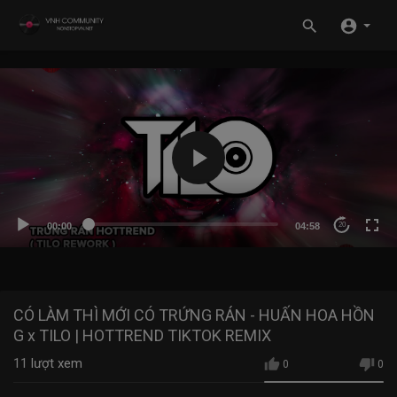
00:00
04:58
20
CÓ LÀM THÌ MỚI CÓ TRỨNG RÁN - HUẤN HOA HỒN
G x TILO | HOTTREND TIKTOK REMIX
11
lượt xem
0
0