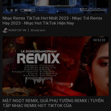
Nhạc Remix TikTok Hot Nhất 2023 - Nhạc Trẻ Remix
Hay 2023 - Nhạc Hot TikTok Hiện Nay
|
NONSTOP VN
33 lượt xem
00:52:59
MẬT NGỌT REMIX, QUẢ PHỤ TƯỚNG REMIX | TUYỂN
TẬP NHẠC REMIX HOT TIKTOK CỦA
DUNGHOANGPHAM