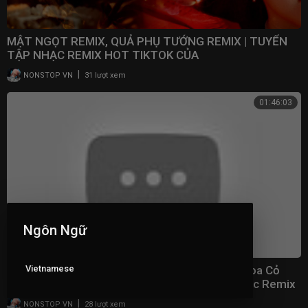
MẬT NGỌT REMIX, QUẢ PHỤ TƯỚNG REMIX | TUYỂN
TẬP NHẠC REMIX HOT TIKTOK CỦA
DUNGHOANGPHAM
|
NONSTOP VN
31 lượt xem
01:46:03
Ngôn Ngữ
Vietnamese
Top 30 Nhạc Remix TikTok Hay Nhất 2023 - Hoa Cỏ
Lau, Là Anh, Duyên Duyên Số Số, Sao Cũng Được Remix
|
NONSTOP VN
28 lượt xem