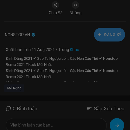
Chia Sẻ
Nhúng
NONSTOP VN
ĐĂNG KÝ
Xuất bản trên 11 Aug 2021 / Trong
Khác
Đình Dũng 2021 ✔ Sao Ta Ngược Lối... Cậu Hẹn Câu Thề ✔ Nonstop
Remix 2021 Tiktok Mới Nhất
Đình Dũng 2021 ✔ Sao Ta Ngược Lối... Cậu Hẹn Câu Thề ✔ Nonstop
Remix 2021 Tiktok Mới Nhất
Đình Dũng 2021 ✔ Sao Ta Ngược Lối... Cậu Hẹn Câu Thề ✔ Nonstop
Mở Rộng
Remix 2021 Tiktok Mới Nhất
#dinhdung #lebaobinh #doanhieu #nhuviet #dinhtunghuy #nhatphong
#cauhencauthe #hoyeuaimatroi #nguoilatungthuong #laxaliacanh
sort
0 Bình luận
Sắp Xếp Theo
#tuongquan
► Hợp tác, quảng cáo, làm video, đăng nhạc lên ACV liên hệ chúng tôi