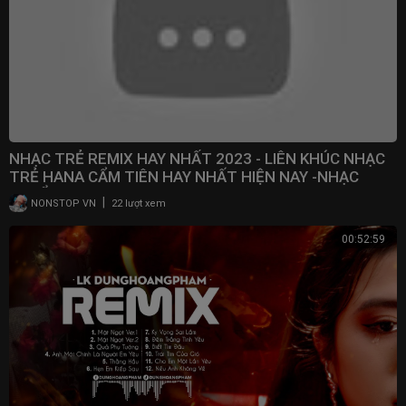
NHẠC TRẺ REMIX HAY NHẤT 2023 - LIÊN KHÚC NHẠC
TRẺ HANA CẨM TIÊN HAY NHẤT HIỆN NAY -NHẠC
TUYỂN CHỌN
|
NONSTOP VN
22 lượt xem
00:52:59