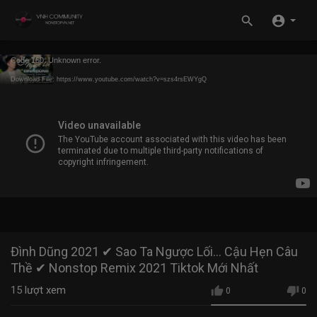
Code 150: Unknown error.
Download File: https://www.youtube.com/watch?v=szs4rsEWYgQ
Đình Dũng 2021 ✔ Sao Ta Ngược Lối... Cậu Hẹn Câu
Thề ✔ Nonstop Remix 2021 Tiktok Mới Nhất
15
lượt xem
0
0