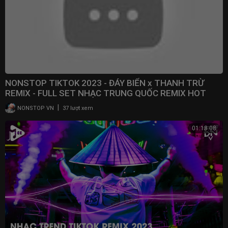
NONSTOP TIKTOK 2023 - ĐÁY BIỂN x THANH TRỪ
REMIX - FULL SET NHẠC TRUNG QUỐC REMIX HOT
TRENDS TIKTOK
|
NONSTOP VN
37 lượt xem
01:18:08