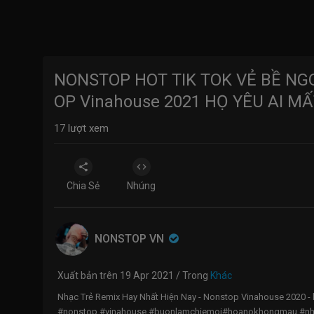
NONSTOP HOT TIK TOK VẺ BỀ NG
OP Vinahouse 2021 HỌ YÊU AI MẤ
17
lượt xem
Chia Sẻ
Nhúng
NONSTOP VN
Xuất bản trên 19 Apr 2021 / Trong
Khác
Nhạc Trẻ Remix Hay Nhất Hiện Nay - Nonstop Vinahouse 2020 - l
#nonstop #vinahouse #buonlamchiemoi#hoanokhongmau #nha