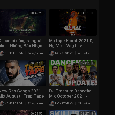
00:45:28
01:11:33
Đi bạn ơi cùng ra ngoài
Mixtape Klorat 2021 Dj
chơi…Những Bản Nhạc
Ng Mix - Vag Lavi
Remix Hay Nhất Của
|
|
NONSTOP VN
34 lượt xem
NONSTOP VN
45 lượt xem
1967!!!
00:54:18
02:07:03
New Rap Songs 2021
DJ Treasure Dancehall
Mix August | Trap Tape
Mix October 2021 -
#49 | New Hip Hop
UPDATE - Masicka,
|
|
NONSTOP VN
32 lượt xem
NONSTOP VN
21 lượt xem
2021 Mixtape | DJ
Alkaline, Vybz Kartel,
Noize
Skeng 18764807131
00:55:57
01:27:48