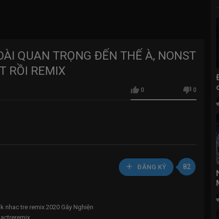
OÀI QUAN TRỌNG ĐẾN THẾ À, NONST
T RỒI REMIX
0
0
82
ĐĂNG KÝ
k nhac tre remix 2020 Gây Nghiện
ctreremix