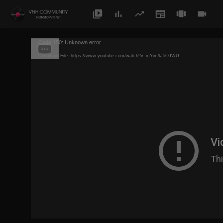
Code 150: Unknown error.
Download File: https://www.youtube.com/watch?v=mYim9J5OJWU