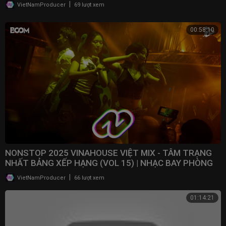
@NONSTOPVNDJ
|
VietNamProducer
69 lượt xem
00:58:10
NONSTOP 2025 VINAHOUSE VIỆT MIX - TÂM TRẠNG
NHẤT BẢNG XẾP HẠNG (VOL 15) | NHẠC BAY PHÒNG
2025
|
VietNamProducer
66 lượt xem
01:14:21