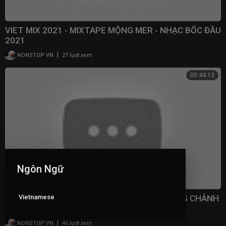
VIET MIX 2021 - MIXTAPE MỘNG MER - NHẠC BỐC ĐẦU
2021
|
NONSTOP VN
27 lượt xem
00:44:13
Ngôn Ngữ
Vietnamese
VIET DEEP 2021 - MIXTAPE NHẠC CHILL SANG CHẢNH
- NHỚ ĐEO TAI NGHE - MIXBOX MUSIC
|
NONSTOP VN
46 lượt xem