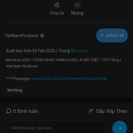
Chia Sẻ
Nhúng
VietNamProducer
ĐĂNG KÝ
Xuất bản trên 02 Feb 2020 / Trong
Âm nhạc
Nonstop 2020 - DÒNG NHẠC VINAHOUSE LÀ BẤT DIỆT - 1977 Vlog |
Viet Nam Producer
????Fanpage:
www.facebook.com/VietNamProducer2018/
????Group:
www.facebook.com/groups/VietNamProducer/
Mở Rộng
????Soundcloud:
https://soundcloud.com/VietNamProducer/
????Download: Loading...
●▬▬▬▬▬▬▬▬▬▬▬▬▬▬▬▬▬▬●
sort
0 Bình luận
Sắp Xếp Theo
Chào mừng AE Đến Với Viet Nam Producer - Sân Chơi Giới Trẻ
Vinahouse và là một trong những kênh hàng đầu trong lĩnh vực âm
nhạc Việt Nam.