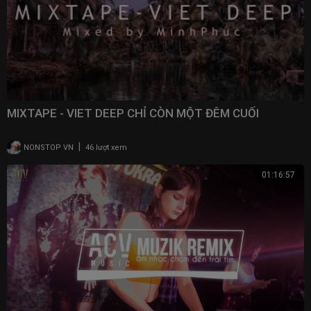
MIXTAPE - VIET DEEP CHỈ CÒN MỘT ĐÊM CUỐI
|
NONSTOP VN
46 lượt xem
01:16:57