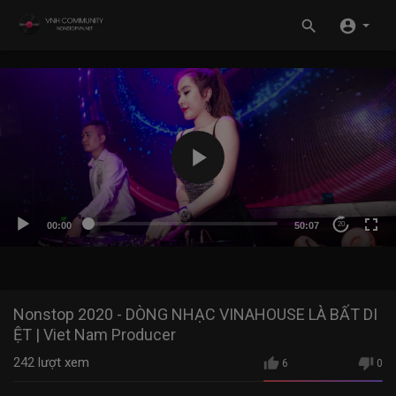
00:00
50:07
20
Nonstop 2020 - DÒNG NHẠC VINAHOUSE LÀ BẤT DI
ỆT | Viet Nam Producer
242
lượt xem
6
0