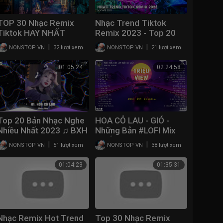
TOP 30 Nhạc Remix
Nhạc Trend Tiktok
Tiktok HAY NHẤT
Remix 2023 - Top 20
2023: Khúc Vương Tình,
Bài Hát Hot Nhất Trên
|
|
NONSTOP VN
32 lượt xem
NONSTOP VN
21 lượt xem
Hoa Cỏ Lau, Rượu Mừng
TikTok - BXH Nhạc Trẻ
Hóa Người Dưng, Gió
Remix Mới Nhất
01:05:24
02:24:58
Top 20 Bản Nhạc Nghe
HOA CỎ LAU - GIÓ -
Nhiều Nhất 2023 ♫ BXH
Những Bản #LOFI Mix
TRIỆU VIEW Gây Nghiện
Nhạc Trẻ Remix Hot
|
|
NONSTOP VN
51 lượt xem
NONSTOP VN
38 lượt xem
Hay Nhất 2023 - Nhạc
TikTok - Nhạc Remix
Chill Hot TikTok
Hot TikTok 2023
01:04:23
01:35:31
Nhạc Remix Hot Trend
Top 30 Nhạc Remix