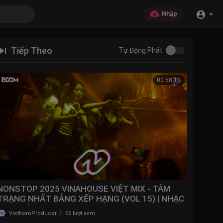
Nhập
Tiếp Theo
Tự Động Phát
00:58:10
NONSTOP 2025 VINAHOUSE VIỆT MIX - TÂM
TRẠNG NHẤT BẢNG XẾP HẠNG (VOL 15) | NHẠC
BAY PHÒNG 2025
|
VietNamProducer
66 lượt xem