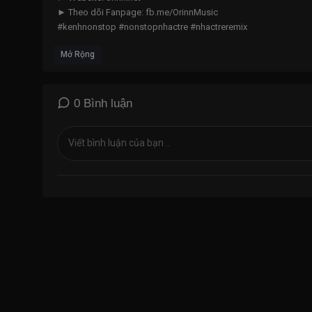
► Theo dõi Fanpage: fb.me/OrinnMusic
#kenhnonstop #nonstopnhactre #nhactreremix
--------------------------------------------------------------------
Mở Rộng
☞ LH Vấn Đề Bản Quyền:
contact@orinn.net
© Bản quyền Video thuộc về CT Media & Orinn Music
© Copyright by CT Media & Orinn Music ☞ Do not Reup
--------------------------------------------------------------------
0 Bình luận