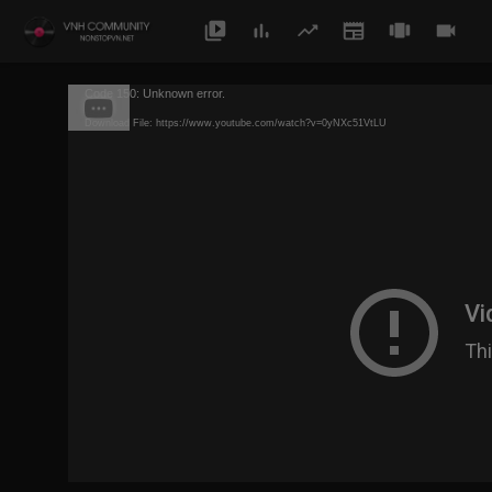
Code 150: Unknown error.
Download File: https://www.youtube.com/watch?v=0yNXc51VtLU