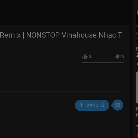
 Remix | NONSTOP Vinahouse Nhạc T
0
0
82
ĐĂNG KÝ