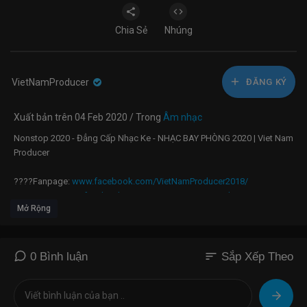
Chia Sẻ
Nhúng
VietNamProducer
ĐĂNG KÝ
Xuất bản trên 04 Feb 2020 / Trong
Âm nhạc
Nonstop 2020 - Đẳng Cấp Nhạc Ke - NHẠC BAY PHÒNG 2020 | Viet Nam
Producer
????Fanpage:
www.facebook.com/VietNamProducer2018/
????Group:
www.facebook.com/groups/VietNamProducer/
Mở Rộng
????Soundcloud:
https://soundcloud.com/VietNamProducer/
????Download: Loading...
●▬▬▬▬▬▬▬▬▬▬▬▬▬▬▬▬▬▬●
sort
0 Bình luận
Sắp Xếp Theo
Chào mừng AE Đến Với Viet Nam Producer - Sân Chơi Giới Trẻ
Vinahouse và là một trong những kênh hàng đầu trong lĩnh vực âm
nhạc Việt Nam.