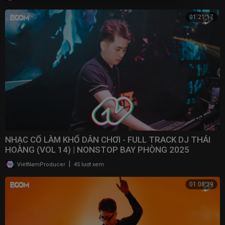
01:21:17
NHẠC CỔ LÀM KHỔ DÂN CHƠI - FULL TRACK DJ THÁI
HOÀNG (VOL 14) | NONSTOP BAY PHÒNG 2025
|
VietNamProducer
45 lượt xem
01:08:29