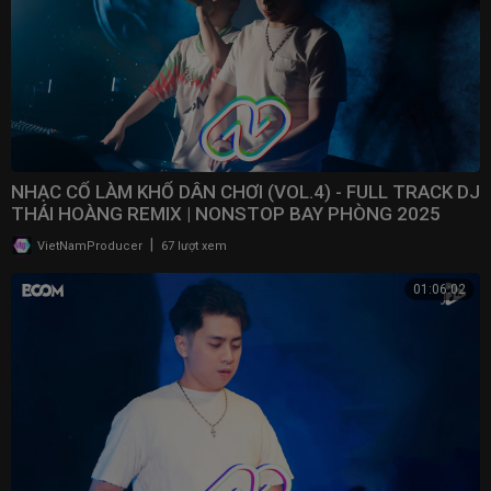
NHẠC CỔ LÀM KHỔ DÂN CHƠI (VOL.4) - FULL TRACK DJ
THÁI HOÀNG REMIX | NONSTOP BAY PHÒNG 2025
|
VietNamProducer
67 lượt xem
01:06:02