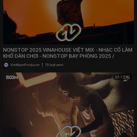
NONSTOP 2025 VINAHOUSE VIỆT MIX - NHẠC CỔ LÀM
KHỔ DÂN CHƠI - NONSTOP BAY PHÒNG 2025 /
@NONSTOPVNDJ
|
VietNamProducer
70 lượt xem
01:12:42