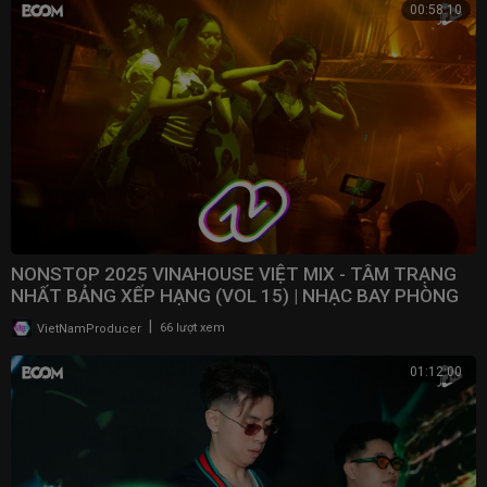
00:58:10
NONSTOP 2025 VINAHOUSE VIỆT MIX - TÂM TRẠNG
NHẤT BẢNG XẾP HẠNG (VOL 15) | NHẠC BAY PHÒNG
2025
|
VietNamProducer
66 lượt xem
01:12:00