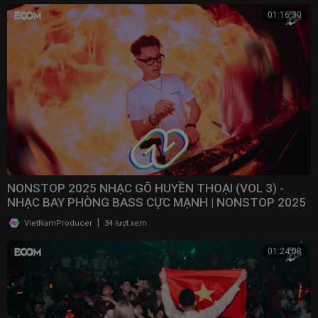
01:16:30
NONSTOP 2025 NHẠC GÕ HUYỀN THOẠI (VOL 3) -
NHẠC BAY PHÒNG BASS CỰC MẠNH | NONSTOP 2025
VINAHOUSE
|
VietNamProducer
34 lượt xem
01:24:08