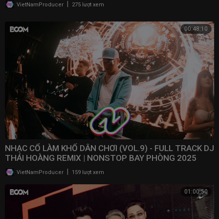
|
VietNamProducer
275 lượt xem
00:48:10
NHẠC CỔ LÀM KHỔ DÂN CHƠI (VOL.9) - FULL TRACK DJ
THÁI HOÀNG REMIX | NONSTOP BAY PHÒNG 2025
|
VietNamProducer
159 lượt xem
01:00:50