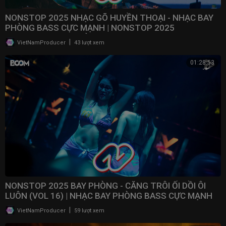
NONSTOP 2025 NHẠC GÕ HUYỀN THOẠI - NHẠC BAY
PHÒNG BASS CỰC MẠNH | NONSTOP 2025
VINAHOUSE BAY PHÒNG
|
VietNamProducer
43 lượt xem
01:28:53
NONSTOP 2025 BAY PHÒNG - CĂNG TRÔI ỐI DỒI ÔI
LUÔN (VOL 16) | NHẠC BAY PHÒNG BASS CỰC MẠNH ​
|
VietNamProducer
59 lượt xem