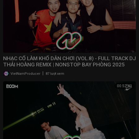
NHẠC CỔ LÀM KHỔ DÂN CHƠI (VOL.8) - FULL TRACK DJ
THÁI HOÀNG REMIX | NONSTOP BAY PHÒNG 2025
|
VietNamProducer
87 lượt xem
00:52:43