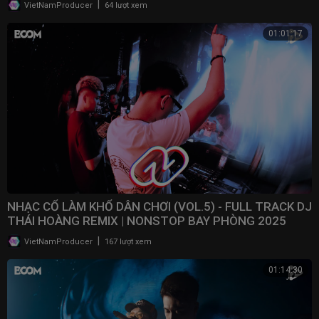
|
VietNamProducer
64 lượt xem
01:01:17
NHẠC CỔ LÀM KHỔ DÂN CHƠI (VOL.5) - FULL TRACK DJ
THÁI HOÀNG REMIX | NONSTOP BAY PHÒNG 2025
|
VietNamProducer
167 lượt xem
01:14:30