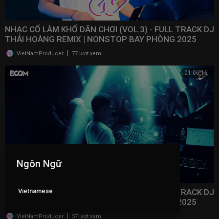
NHẠC CỔ LÀM KHỔ DÂN CHƠI (VOL.3) - FULL TRACK DJ
THÁI HOÀNG REMIX | NONSTOP BAY PHÒNG 2025
|
VietNamProducer
77 lượt xem
01:06:16
Ngôn Ngữ
Vietnamese
NHẠC CỔ LÀM KHỔ DÂN CHƠI (VOL.2) - FULL TRACK DJ
THÁI HOÀNG REMIX | NONSTOP BAY PHÒNG 2025
|
VietNamProducer
57 lượt xem