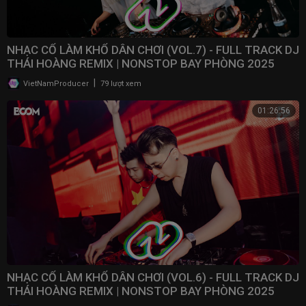
NHẠC CỔ LÀM KHỔ DÂN CHƠI (VOL.7) - FULL TRACK DJ
THÁI HOÀNG REMIX | NONSTOP BAY PHÒNG 2025
|
VietNamProducer
79 lượt xem
01:26:56
NHẠC CỔ LÀM KHỔ DÂN CHƠI (VOL.6) - FULL TRACK DJ
THÁI HOÀNG REMIX | NONSTOP BAY PHÒNG 2025